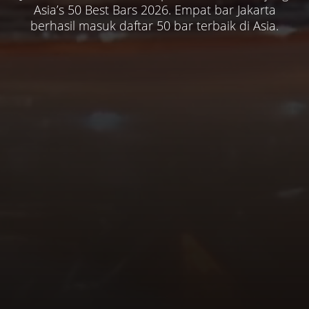
terbarunya, inovasi untuk Asia Pasifik dan rencana
keluarga kecilnya. Beberapa tempat menyimpan
pegunungan, panorama lembah hijau, dan
Asia’s 50 Best Bars 2026. Empat bar Jakarta
dan gaya hidup yang terus berkembang di
berhasil masuk daftar 50 bar terbaik di Asia.
pelayanan khas hotel bintang lima.
kenangan personal yang melekat.
besar lainnya.
Tangerang.