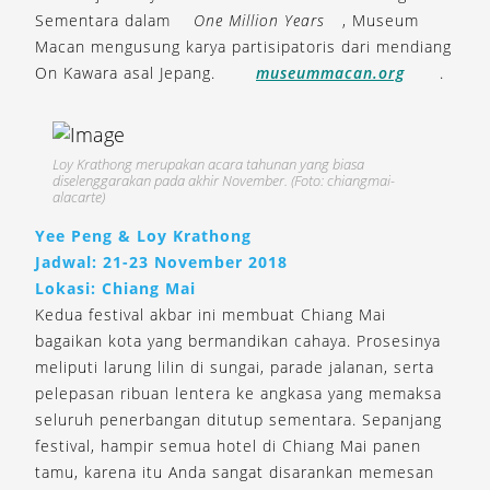
Sementara dalam
One Million Years
, Museum
Macan mengusung karya partisipatoris dari mendiang
On Kawara asal Jepang.
museummacan.org
.
Loy Krathong merupakan acara tahunan yang biasa
diselenggarakan pada akhir November. (Foto: chiangmai-
alacarte)
Yee Peng & Loy Krathong
Jadwal: 21-23 November 2018
Lokasi: Chiang Mai
Kedua festival akbar ini membuat Chiang Mai
bagaikan kota yang bermandikan cahaya. Prosesinya
meliputi larung lilin di sungai, parade jalanan, serta
pelepasan ribuan lentera ke angkasa yang memaksa
seluruh penerbangan ditutup sementara. Sepanjang
festival, hampir semua hotel di Chiang Mai panen
tamu, karena itu Anda sangat disarankan memesan