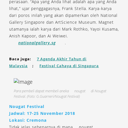
perasaan. “Apa yang Anda lihat adalah apa yang Anda
lihat,” ujar penggagasnya, Frank Stella. Karya-karya
dari poros inilah yang akan dipamerkan oleh National
Gallery Singapore dan ArtScience Museum. Magnet
utamanya ialah karya dari Mark Rothko, Yayoi Kusama,
Anish Kapoor, dan Ai Weiwei.
nationalgallery.sg
.
Baca juga:
7 Agenda Akhir Tahun di
Malaysia
;
Festival Cahaya di Singapura
Para pembeli dapat membeli aneka
nougat
di Nougat
Festival. (Foto: G.Guarneri/Nougat Festival)
Nougat Festival
Jadwal: 17-25 November 2018
Lokasi: Cremona
Tidak jelas sebenarnya di mana
nougat