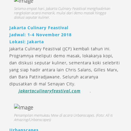
Selama empat hari, Jakarta Culinary Feastival menghadirkan
rangkaian acara menarik, mulai dari demo masak hingga
diskusi seputar kuliner.
Jakarta Culinary Feastival
Jadwal: 1-4 November 2018
Lokasi: Jakarta
Jakarta Culinary Feastival (JCF) kembali tahun ini.
Programnya meliputi demo masak, lokakarya kopi,
dan diskusi seputar kuliner, sementara koki selebriti
yang siap hadir antara lain Chris Salans, Gilles Marx,
dan Bara Pattiradjawane. Seluruh acaranya
dipusatkan di mal Senayan City.
jakartaculinaryfeastival.com
.
Penampilan memukau Mew di acara Urbanscapes. (Foto: All Is
Amazing/Urbanscapes)
Urbanscapes