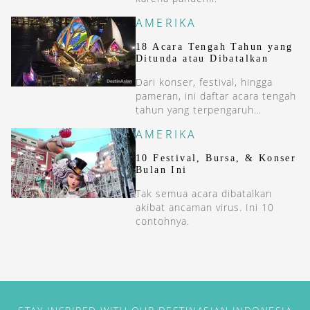
AMERIKA
18 Acara Tengah Tahun yang
Ditunda atau Dibatalkan
Dari konser, festival, hingga
pameran, ini daftar acara tengah
tahun yang terpengaruh
pandemi Covid-19.
AMERIKA
10 Festival, Bursa, & Konser
Bulan Ini
Tak semua acara dibatalkan
akibat ancaman virus. Ini 10
contohnya.