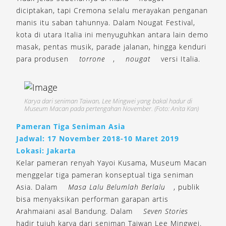
diciptakan, tapi Cremona selalu merayakan penganan
manis itu saban tahunnya. Dalam Nougat Festival,
kota di utara Italia ini menyuguhkan antara lain demo
masak, pentas musik, parade jalanan, hingga kenduri
para produsen
torrone
,
nougat
versi Italia.
Karya dari seniman Taiwan, Lee Mingwei yang bakal hadur di
Museum Macan pada pertengahan November. (Foto: Anita Kan)
Pameran Tiga Seniman Asia
Jadwal: 17 November 2018-10 Maret 2019
Lokasi: Jakarta
Kelar pameran renyah Yayoi Kusama, Museum Macan
menggelar tiga pameran konseptual tiga seniman
Asia. Dalam
Masa Lalu Belumlah Berlalu
, publik
bisa menyaksikan performan garapan artis
Arahmaiani asal Bandung. Dalam
Seven Stories
hadir tujuh karya dari seniman Taiwan Lee Mingwei.