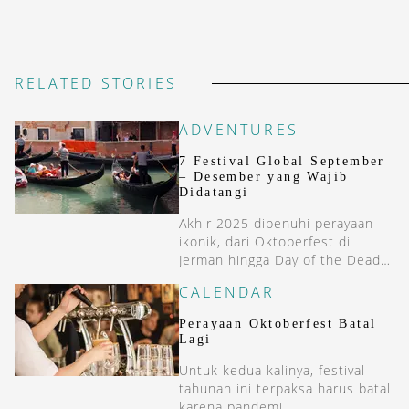
RELATED STORIES
ADVENTURES
7 Festival Global September
– Desember yang Wajib
Didatangi
Akhir 2025 dipenuhi perayaan
ikonik, dari Oktoberfest di
Jerman hingga Day of the Dead
di Meksiko.
CALENDAR
Perayaan Oktoberfest Batal
Lagi
Untuk kedua kalinya, festival
tahunan ini terpaksa harus batal
karena pandemi.