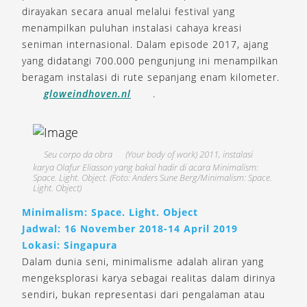
dirayakan secara anual melalui festival yang
menampilkan puluhan instalasi cahaya kreasi
seniman internasional. Dalam episode 2017, ajang
yang didatangi 700.000 pengunjung ini menampilkan
beragam instalasi di rute sepanjang enam kilometer.
gloweindhoven.nl
.
Seu corpo da obra
(Your body of work) 2011, instalasi
karya Olafur Eliasson yang bakal hadir di acara Minimalism:
Space. Light. Object. (Foto: Anders Sune Berg/Minimalism: Space.
Light. Object)
Minimalism: Space. Light. Object
Jadwal: 16 November 2018-14 April 2019
Lokasi: Singapura
Dalam dunia seni, minimalisme adalah aliran yang
mengeksplorasi karya sebagai realitas dalam dirinya
sendiri, bukan representasi dari pengalaman atau