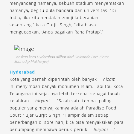
menyandang namanya, sebuah stadium menyematkan
namanya, begitu pula bandara dan universitas. “Di
India, jika kita hendak memuji keberanian
seseorang,” kata Gurjit Singh, “kita biasa
mengucapkan, ‘Anda bagaikan Rana Pratap’.”
Lanskap kota Hyderabad dilihat dari Golkonda Fort. (Foto:
Subhadip Mukherjee)
Hyderabad
Kota yang pernah diperintah oleh banyak
nizam
ini menyimpan banyak monumen Islam. Tapi Ibu Kota
Telangana ini sejatinya lebih terkenal sebagai tanah
kelahiran
biryani
. “Salah satu tempat paling
populer yang menyajikannya adalah Paradise Food
Court,” ujar Gurjit Singh. “Hampir dalam setiap
penerbangan di sore hari, kita bisa menyaksikan para
penumpang membawa periuk-periuk
biryani
.”