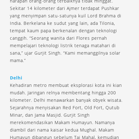
harapan orang-orang terbaiknya tidak minggat.
Sekitar 14 kilometer dari Ajmer terdapat Pushkar
yang menyimpan satu-satunya kuil Lord Brahma di
India. Berkelana ke sudut yang lain, ada Tilonia,
tempat kaum papa berkenalan dengan teknologi
canggih. “Seorang wanita dari Flores pernah
mempelajari teknologi listrik tenaga matahari di
sana,” ujar Gurjit Singh. “Kami memanggilnya solar
mama.”
Delhi
Kehadiran metro membuat eksplorasi kota ini kian
mudah. Jaringan relnya membentang hingga 200
kilometer. Delhi menawarkan banyak obyek wisata.
Sejarahnya menyisakan Red Fort, Old Fort, Qutub
Minar, dan Jama Masjid. Gurjit Singh
merekomendasikan Makam Humayun. Namanya
diambil dari nama kaisar kedua Mughal. Makam
Humayun dibangun sebelum Taj Mahal, kemudian