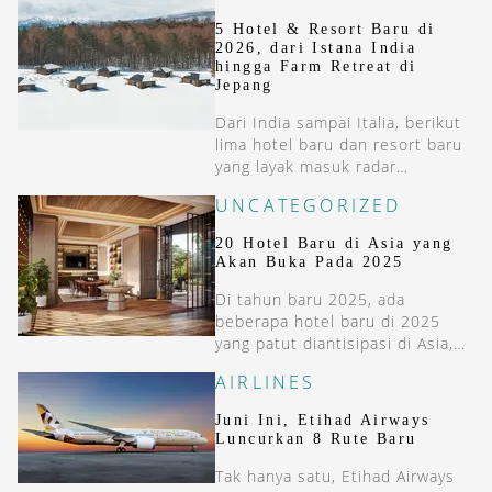
5 Hotel & Resort Baru di
2026, dari Istana India
hingga Farm Retreat di
Jepang
Dari India sampai Italia, berikut
lima hotel baru dan resort baru
yang layak masuk radar
perjalanan unik Anda tahun ini.
UNCATEGORIZED
20 Hotel Baru di Asia yang
Akan Buka Pada 2025
Di tahun baru 2025, ada
beberapa hotel baru di 2025
yang patut diantisipasi di Asia,
termasuk di Indonesia.
AIRLINES
Juni Ini, Etihad Airways
Luncurkan 8 Rute Baru
Tak hanya satu, Etihad Airways