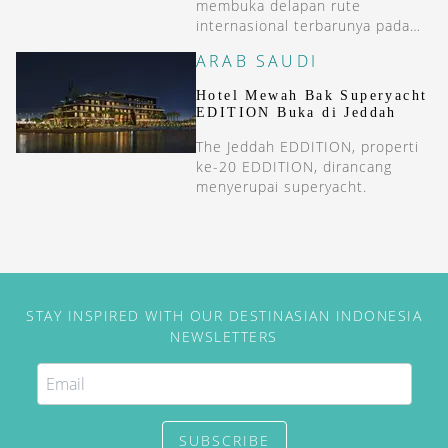
membuka delapan rute
internasional terbarunya pada
Juni 2024 ini.
ARAB SAUDI
Hotel Mewah Bak Superyacht
EDITION Buka di Jeddah
The Jeddah EDDITION, properti
ke-20 EDDITION, dirancang
menyerupai superyacht.
STAY INSPIRED WITH OUR DESTINASIAN INDONESIA
NEWSLETTERS
SUBSCRIBE