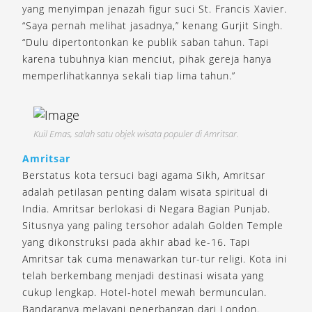
yang menyimpan jenazah figur suci St. Francis Xavier.
“Saya pernah melihat jasadnya,” kenang Gurjit Singh.
“Dulu dipertontonkan ke publik saban tahun. Tapi
karena tubuhnya kian menciut, pihak gereja hanya
memperlihatkannya sekali tiap lima tahun.”
Kuil Emas, salah satu objek wisata populer di Amritsar.
Amritsar
Berstatus kota tersuci bagi agama Sikh, Amritsar
adalah petilasan penting dalam wisata spiritual di
India. Amritsar berlokasi di Negara Bagian Punjab.
Situsnya yang paling tersohor adalah Golden Temple
yang dikonstruksi pada akhir abad ke-16. Tapi
Amritsar tak cuma menawarkan tur-tur religi. Kota ini
telah berkembang menjadi destinasi wisata yang
cukup lengkap. Hotel-hotel mewah bermunculan.
Bandaranya melayani penerbangan dari London.