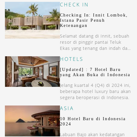
CHECK IN
Checking In: Innit Lombok,
Istana Pasir Penuh
Ketenangan
Selamat datang di Innit, sebuah
resor di pinggir pantai Teluk
Ekas yang tenang dan indah dan
berpasir putih, the real
HOTELS
definition of hidden gem yang
indah dan menenangkan.
[Updated] : 7 Hotel Baru
yang Akan Buka di Indonesia
Jelang kuartal 4 (Q4) di 2024 ini,
beberapa hotel luxury baru akan
segera beroperasi di Indonesia.
ASIA
10 Hotel Baru di Indonesia
2024
Labuan Bajo akan kedatangan