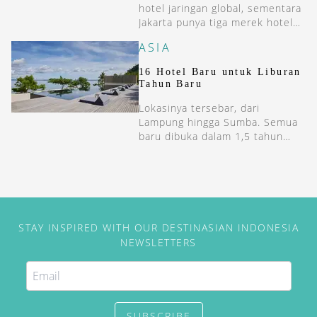
hotel jaringan global, sementara
Jakarta punya tiga merek hotel
baru.
ASIA
16 Hotel Baru untuk Liburan
Tahun Baru
Lokasinya tersebar, dari
Lampung hingga Sumba. Semua
baru dibuka dalam 1,5 tahun
terakhir.
STAY INSPIRED WITH OUR DESTINASIAN INDONESIA
NEWSLETTERS
SUBSCRIBE