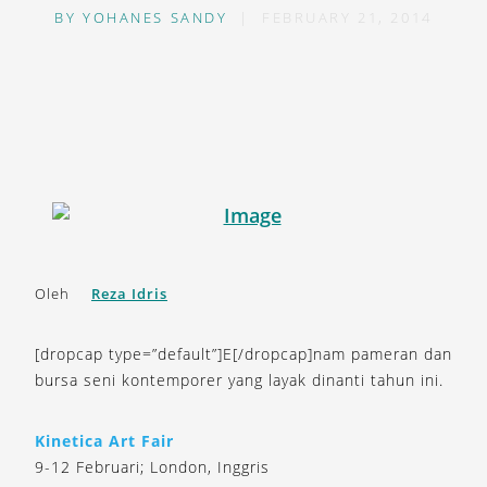
BY
YOHANES SANDY
|
FEBRUARY 21, 2014
Oleh
Reza Idris
[dropcap type=”default”]E[/dropcap]nam pameran dan
bursa seni kontemporer yang layak dinanti tahun ini.
Kinetica Art Fair
9-12 Februari; London, Inggris