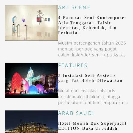
merupakan museum seni
ART SCENE
kontemporer dunia pertama di
Thailand.
4 Pameran Seni Kontemporer
Asia Tenggara : Tafsir
Identitas, Kehendak, dan
Perhatian
Musim pertengahan tahun 2025
menjadi periode yang padat
dalam kalender seni rupa Asia
Tenggara. Ini 4 agenda seni di
FEATURES
Jakarta dan Yogyakarta.
3 Instalasi Seni Aestetik
yang Tak Boleh Dilewatkan
Mulai dari instalasi historis
untuk anak, di Jakarta, hingga
perhelatan seni kontemporer di
Singapura.
ARAB SAUDI
Hotel Mewah Bak Superyacht
EDITION Buka di Jeddah