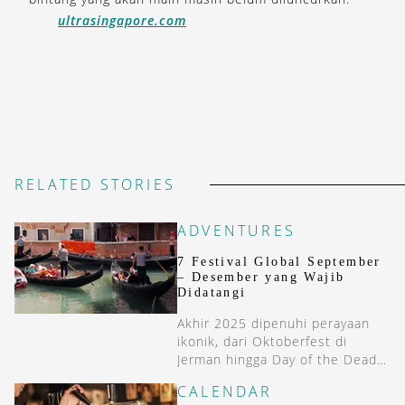
ultrasingapore.com
RELATED STORIES
ADVENTURES
7 Festival Global September
– Desember yang Wajib
Didatangi
Akhir 2025 dipenuhi perayaan
ikonik, dari Oktoberfest di
Jerman hingga Day of the Dead
di Meksiko.
CALENDAR