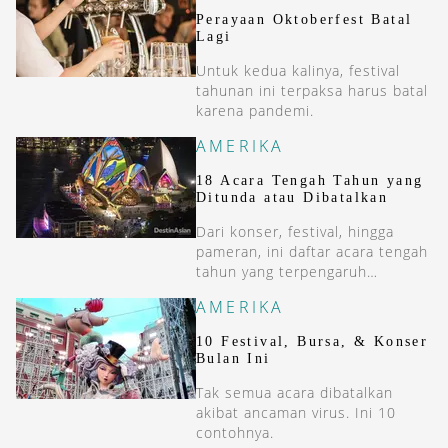
Perayaan Oktoberfest Batal
Lagi
Untuk kedua kalinya, festival
tahunan ini terpaksa harus batal
karena pandemi.
AMERIKA
18 Acara Tengah Tahun yang
Ditunda atau Dibatalkan
Dari konser, festival, hingga
pameran, ini daftar acara tengah
tahun yang terpengaruh
pandemi Covid-19.
AMERIKA
10 Festival, Bursa, & Konser
Bulan Ini
Tak semua acara dibatalkan
akibat ancaman virus. Ini 10
contohnya.