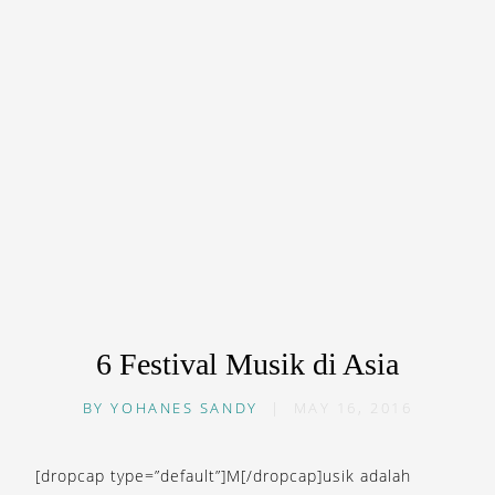
6 Festival Musik di Asia
BY
YOHANES SANDY
|
MAY 16, 2016
[dropcap type=”default”]M[/dropcap]usik adalah