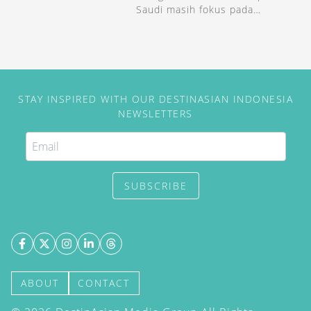
Saudi masih fokus pada
keagamaan. Padahal, negeri
dengan lambang elang hijau itu
menawarkan banyak hal.
STAY INSPIRED WITH OUR DESTINASIAN INDONESIA
NEWSLETTERS
SUBSCRIBE
ABOUT
CONTACT