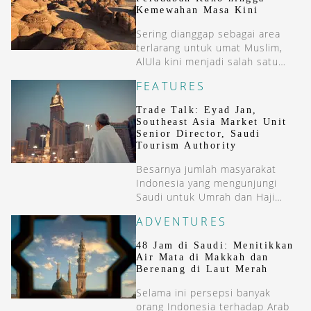
Kemewahan Masa Kini
Sering dianggap sebagai area
terlarang untuk umat Muslim,
AlUla kini menjadi salah satu
destinasi wisata yang tak boleh
FEATURES
dilewatkan.
Trade Talk: Eyad Jan,
Southeast Asia Market Unit
Senior Director, Saudi
Tourism Authority
Besarnya jumlah masyarakat
Indonesia yang mengunjungi
Saudi untuk Umrah dan Haji
membuat Eyad Jan— Southeast
ADVENTURES
Asia Market Unit Senior
Director, Saudi Tourism
48 Jam di Saudi: Menitikkan
Authority (STA) optimis bahwa
Air Mata di Makkah dan
minat wisatawan Indonesia
Berenang di Laut Merah
terhadap Arab Saudi akan terus
Selama ini persepsi banyak
meningkat secara konsisten.
orang Indonesia terhadap Arab