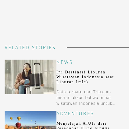
RELATED STORIES
NEWS
Ini Destinasi Liburan
Wisatawan Indonesia saat
Liburan Imlek
Data terbaru dari Trip.com
menunjukkan bahwa minat
wisatawan Indonesia untuk
bepergian ke luar negeri tetap
ADVENTURES
tinggi selama libur Imlek tahun
ini.
Menjelajah AlUla dari
Peradaban Kuno hingga