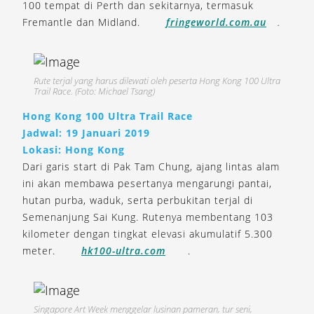
100 tempat di Perth dan sekitarnya, termasuk
Fremantle dan Midland.
fringeworld.com.au
.
Rute terjal yang harus dilewati oleh peserta Hong Kong 100 Ultra
Trail Race. (Foto: Michael Tsang)
Hong Kong 100 Ultra Trail Race
Jadwal: 19 Januari 2019
Lokasi: Hong Kong
Dari garis start di Pak Tam Chung, ajang lintas alam
ini akan membawa pesertanya mengarungi pantai,
hutan purba, waduk, serta perbukitan terjal di
Semenanjung Sai Kung. Rutenya membentang 103
kilometer dengan tingkat elevasi akumulatif 5.300
meter.
hk100-ultra.com
.
Singapore Art Week menggelar lusinan pameran, tur seni,