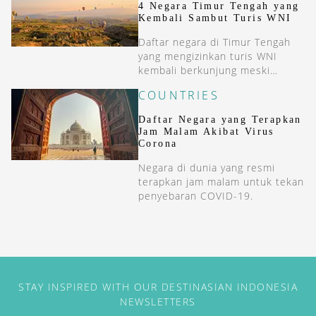
4 Negara Timur Tengah yang
Kembali Sambut Turis WNI
Daftar negara di Timur Tengah
yang mengizinkan turis WNI
kembali berkunjung meski
dengan sejumlah persyaratan.
COUNTRIES
Daftar Negara yang Terapkan
Jam Malam Akibat Virus
Corona
Negara di dunia yang resmi
terapkan jam malam untuk tekan
penyebaran COVID-19.
STAY INSPIRED WITH OUR DESTINASIAN INDONESIA
NEWSLETTERS