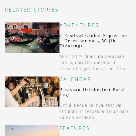
RELATED STORIES
ADVENTURES
7 Festival Global September
– Desember yang Wajib
Didatangi
Akhir 2025 dipenuhi perayaan
ikonik, dari Oktoberfest di
Jerman hingga Day of the Dead
di Meksiko.
CALENDAR
Perayaan Oktoberfest Batal
Lagi
Untuk kedua kalinya, festival
tahunan ini terpaksa harus batal
karena pandemi.
FEATURES