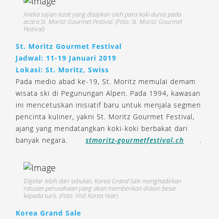
Aneka sajian lezat yang disajikan oleh para koki dunia pada
acara St. Moritz Gourmet Festival. (Foto: St. Moritz Gourmet
Festival)
St. Moritz Gourmet Festival
Jadwal: 11-19 Januari 2019
Lokasi: St. Moritz, Swiss
Pada medio abad ke-19, St. Moritz memulai demam
wisata ski di Pegunungan Alpen. Pada 1994, kawasan
ini mencetuskan inisiatif baru untuk menjala segmen
pencinta kuliner, yakni St. Moritz Gourmet Festival,
ajang yang mendatangkan koki-koki berbakat dari
banyak negara.
stmoritz-gourmetfestival.ch
.
Digelar lebih dari sebulan, Korea Grand Sale menghadirkan
ratusan perusahaan yang akan memberikan diskon besar
kepada turis. (Foto: Visit Korea Year)
Korea Grand Sale