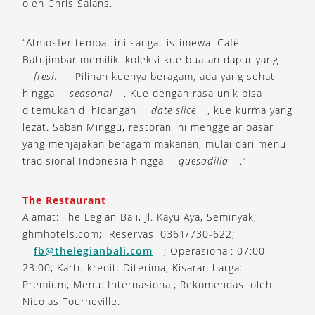
oleh Chris Salans.
“Atmosfer tempat ini sangat istimewa. Café
Batujimbar memiliki koleksi kue buatan dapur yang
fresh
. Pilihan kuenya beragam, ada yang sehat
hingga
seasonal
. Kue dengan rasa unik bisa
ditemukan di hidangan
date slice
, kue kurma yang
lezat. Saban Minggu, restoran ini menggelar pasar
yang menjajakan beragam makanan, mulai dari menu
tradisional Indonesia hingga
quesadilla
.”
The Restaurant
Alamat: The Legian Bali, Jl. Kayu Aya, Seminyak;
ghmhotels.com; Reservasi 0361/730-622;
fb@thelegianbali.com
; Operasional: 07:00-
23:00; Kartu kredit: Diterima; Kisaran harga:
Premium; Menu: Internasional; Rekomendasi oleh
Nicolas Tourneville.