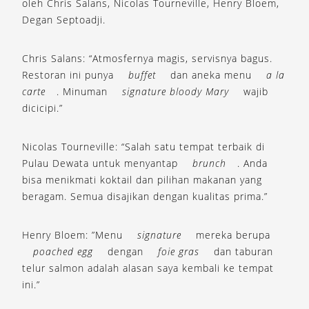
oleh Chris Salans, Nicolas Tourneville, Henry Bloem,
Degan Septoadji.
Chris Salans: “Atmosfernya magis, servisnya bagus.
Restoran ini punya
buffet
dan aneka menu
a la
carte
. Minuman
signature bloody Mary
wajib
dicicipi.”
Nicolas Tourneville: “Salah satu tempat terbaik di
Pulau Dewata untuk menyantap
brunch
. Anda
bisa menikmati koktail dan pilihan makanan yang
beragam. Semua disajikan dengan kualitas prima.”
Henry Bloem: ”Menu
signature
mereka berupa
poached egg
dengan
foie gras
dan taburan
telur salmon adalah alasan saya kembali ke tempat
ini.”