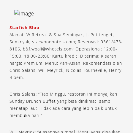
Starfish Bloo
Alamat: W Retreat & Spa Seminyak, Jl. Petitenget,
Seminyak; starwoodhotels.com; Reservasi: 0361/473-
8106, b&f.wbali@whotels.com; Operasional: 12:00-
15:00; 18:00-23:00; Kartu kredit: Diterima; Kisaran
harga: Premium; Menu: Pan-Asian; Rekomendasi oleh
Chris Salans, Will Meyrick, Nicolas Tourneville, Henry
Bloem.
Chris Salans: “Tiap Minggu, restoran ini menyajikan
Sunday Brunch Buffet yang bisa dinikmati sambil
menatap laut. Tidak ada cara yang lebih baik untuk
membuka hari!”
Will Meyrick: “Alasannya simpel. Menu yang disajikan