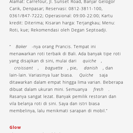
Alamat: Carrefour, Jl. Sunset Road, Banjar Gelogor
Carik, Denpasar; Reservasi: 0812-3811-100,
0361/847-7222; Operasional: 09:00-22:00; Kartu
kredit: Diterima; Kisaran harga: Terjangkau; Menu:
Roti, kue; Rekomendasi oleh Degan Septoadji.
“
Baker
-nya orang Prancis. Tempat ini
menawarkan roti terbaik di Bali. Ada banyak tipe roti
yang disajikan di sini, mulai dari
quiche
,
croissant
,
baguette
, pie,
danish
, dan
lain-lain. Variasinya luar biasa.
Quiche
saja
ditawarkan dalam empat hingga lima varian. Beberapa
dibuat dalam ukuran mini. Semuanya
fresh
.
Rasanya sangat lezat. Banyak pemilik restoran dan
vila belanja roti di sini. Saya dan istri biasa
membelinya, lalu menikmati sarapan di mobil.”
Glow