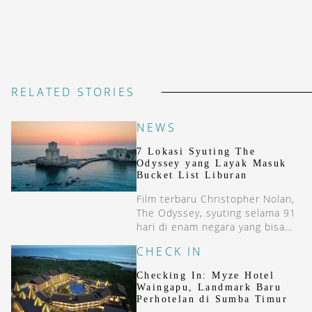
RELATED STORIES
NEWS
7 Lokasi Syuting The
Odyssey yang Layak Masuk
Bucket List Liburan
Film terbaru Christopher Nolan,
The Odyssey, syuting selama 91
hari di enam negara yang bisa
menjadi tempat inspirasi liburan
CHECK IN
Anda.
Checking In: Myze Hotel
Waingapu, Landmark Baru
Perhotelan di Sumba Timur