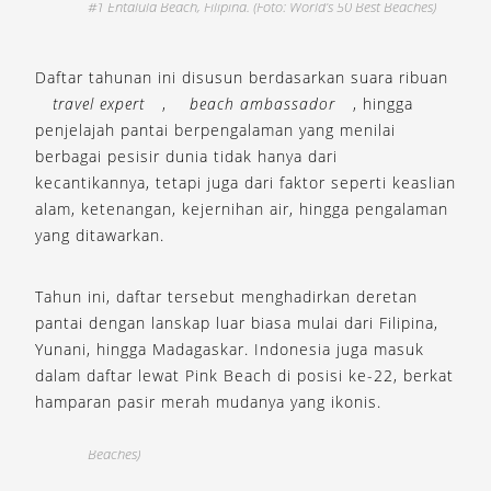
#1 Entalula Beach, Filipina. (Foto: World’s 50 Best Beaches)
#
Daftar tahunan ini disusun berdasarkan suara ribuan
travel expert
,
beach ambassador
, hingga
penjelajah pantai berpengalaman yang menilai
berbagai pesisir dunia tidak hanya dari
kecantikannya, tetapi juga dari faktor seperti keaslian
alam, ketenangan, kejernihan air, hingga pengalaman
yang ditawarkan.
Tahun ini, daftar tersebut menghadirkan deretan
pantai dengan lanskap luar biasa mulai dari Filipina,
Yunani, hingga Madagaskar. Indonesia juga masuk
dalam daftar lewat Pink Beach di posisi ke-22, berkat
hamparan pasir merah mudanya yang ikonis.
#4 Nosy Iranja, Madagaskar. (Foto: World’s 50 Best
Beaches)
#