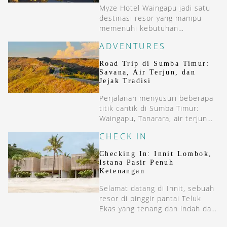
Myze Hotel Waingapu jadi satu
destinasi resor yang mampu
memenuhi kebutuhan
akomodasi tamu dengan kualitas
ADVENTURES
premium di Sumba Timur.
Road Trip di Sumba Timur:
Savana, Air Terjun, dan
Jejak Tradisi
Perjalanan menyusuri beberapa
titik cantik di Sumba Timur:
Waingapu, Tanarara, air terjun
Tanggedu, hingga Kampung Adat
CHECK IN
Praliu.
Checking In: Innit Lombok,
Istana Pasir Penuh
Ketenangan
Selamat datang di Innit, sebuah
resor di pinggir pantai Teluk
Ekas yang tenang dan indah dan
berpasir putih, the real