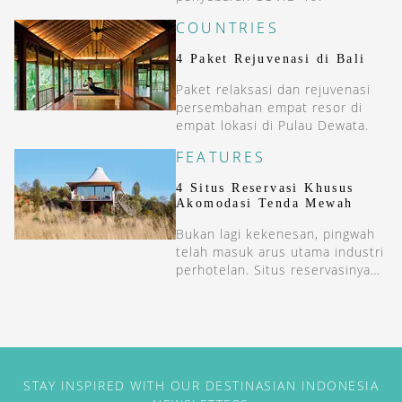
COUNTRIES
4 Paket Rejuvenasi di Bali
Paket relaksasi dan rejuvenasi
persembahan empat resor di
empat lokasi di Pulau Dewata.
FEATURES
4 Situs Reservasi Khusus
Akomodasi Tenda Mewah
Bukan lagi kekenesan, pingwah
telah masuk arus utama industri
perhotelan. Situs reservasinya
bermunculan.
STAY INSPIRED WITH OUR DESTINASIAN INDONESIA