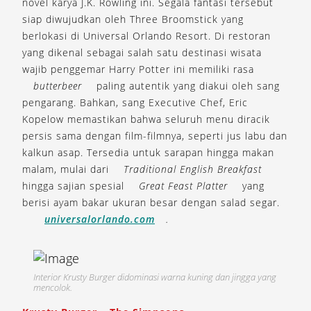
novel karya J.K. Rowling ini. Segala fantasi tersebut
siap diwujudkan oleh Three Broomstick yang
berlokasi di Universal Orlando Resort. Di restoran
yang dikenal sebagai salah satu destinasi wisata
wajib penggemar Harry Potter ini memiliki rasa
butterbeer
paling autentik yang diakui oleh sang
pengarang. Bahkan, sang Executive Chef, Eric
Kopelow memastikan bahwa seluruh menu diracik
persis sama dengan film-filmnya, seperti jus labu dan
kalkun asap. Tersedia untuk sarapan hingga makan
malam, mulai dari
Traditional English Breakfast
hingga sajian spesial
Great Feast Platter
yang
berisi ayam bakar ukuran besar dengan salad segar.
universalorlando.com
.
Interior Krusty Burger didominasi warna kuning dan jingga yang
mencolok.