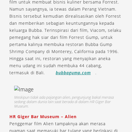
film untuk membuat bisnis kuliner bersama Forrest.
Namun sayangnya, ia tewas dalam Perang Vietnam.
Bisnis tersebut kemudian direalisasikan oleh Forrest
dan memberikan sebagian keuntungannya kepada
keluarga Bubba. Terinspirasi dari film, Viacom, selaku
pemegang hak siar dari film Forrest Gump, untuk
pertama kalinya membuka restoran Bubba Gump
Shrimp Company di Monterey, California pada 1996.
Hingga saat ini, restoran yang menyajikan aneka
menu udang ini sudah membuka 44 cabang,
termasuk di Bali.
bubbagump.com
.
Meskipun tidak ada pajangan alien, pengunjung bakal merasa
sedang dalam dunia lain saat berada di dalam HR Giger Bar
Museum.
HR Giger Bar Museum – Alien
Penggemar film Alien tampaknya akan merasa
nyaman saat memasuki bar tulang yang berlokasi di