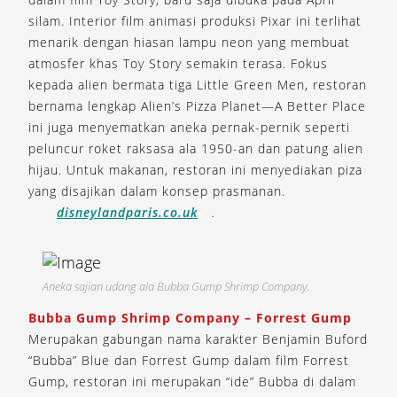
silam. Interior film animasi produksi Pixar ini terlihat
menarik dengan hiasan lampu neon yang membuat
atmosfer khas Toy Story semakin terasa. Fokus
kepada alien bermata tiga Little Green Men, restoran
bernama lengkap Alien’s Pizza Planet—A Better Place
ini juga menyematkan aneka pernak-pernik seperti
peluncur roket raksasa ala 1950-an dan patung alien
hijau. Untuk makanan, restoran ini menyediakan piza
yang disajikan dalam konsep prasmanan.
disneylandparis.co.uk
.
Aneka sajian udang ala Bubba Gump Shrimp Company.
Bubba Gump Shrimp Company – Forrest Gump
Merupakan gabungan nama karakter Benjamin Buford
“Bubba” Blue dan Forrest Gump dalam film Forrest
Gump, restoran ini merupakan “ide” Bubba di dalam