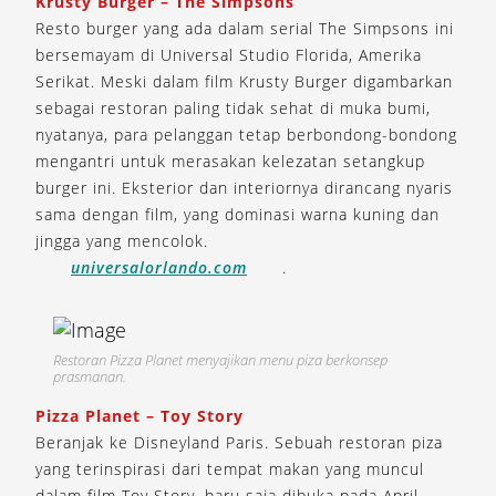
Krusty Burger – The Simpsons
Resto burger yang ada dalam serial The Simpsons ini
bersemayam di Universal Studio Florida, Amerika
Serikat. Meski dalam film Krusty Burger digambarkan
sebagai restoran paling tidak sehat di muka bumi,
nyatanya, para pelanggan tetap berbondong-bondong
mengantri untuk merasakan kelezatan setangkup
burger ini. Eksterior dan interiornya dirancang nyaris
sama dengan film, yang dominasi warna kuning dan
jingga yang mencolok.
universalorlando.com
.
Restoran Pizza Planet menyajikan menu piza berkonsep
prasmanan.
Pizza Planet – Toy Story
Beranjak ke Disneyland Paris. Sebuah restoran piza
yang terinspirasi dari tempat makan yang muncul
dalam film Toy Story, baru saja dibuka pada April