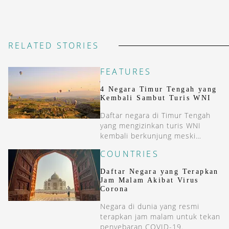
RELATED STORIES
FEATURES
4 Negara Timur Tengah yang
Kembali Sambut Turis WNI
Daftar negara di Timur Tengah
yang mengizinkan turis WNI
kembali berkunjung meski
dengan sejumlah persyaratan.
COUNTRIES
Daftar Negara yang Terapkan
Jam Malam Akibat Virus
Corona
Negara di dunia yang resmi
terapkan jam malam untuk tekan
penyebaran COVID-19.