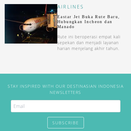
dari Seoul maupun Busan.
AIRLINES
Eastar Jet Buka Rute Baru,
Hubungkan Incheon dan
Manado
Rute ini beroperasi empat kali
sepekan dan menjadi layanan
harian menjelang akhir tahun.
STAY INSPIRED WITH OUR DESTINASIAN INDONESIA
NEWSLETTERS
SUBSCRIBE