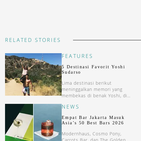
RELATED STORIES
FEATURES
5 Destinasi Favorit Yoshi
Sudarso
Lima destinasi berikut
meninggalkan memori yang
membekas di benak Yoshi, di
antaranya Bora-Bora dan New
NEWS
Zealand.
Empat Bar Jakarta Masuk
Asia’s 50 Best Bars 2026
Modernhaus, Cosmo Pony,
Carrots Bar, dan The Golden