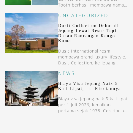
Tooth berhasil membawa nama
Jakarta ke dalam daftar
UNCATEGORIZED
Asia&#8217;s 50 Best Bars
2026.
Dusit Collection Debut di
Jepang Lewat Resor Tepi
Danau Rancangan Kengo
Kuma
Dusit International resmi
membawa brand luxury lifestyle,
Dusit Collection, ke Jepang
melalui pembukaan WE Hotel
NEWS
Toya, Dusit Collection di
Hokkaido.
Biaya Visa Jepang Naik 5
Kali Lipat, Ini Rinciannya
Biaya visa Jepang naik 5 kali lipat
per 1 Juli 2026, kenaikan
pertama sejak 1978. Cek rincian
lengkap &#038; siapa yang tetap
bebas visa di sini.