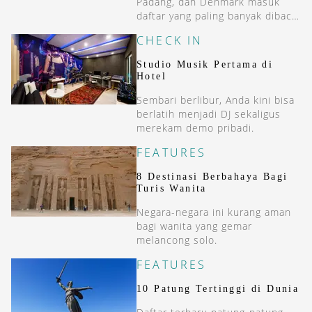
Padang, dan Denmark masuk
daftar yang paling banyak dibaca
tahun ini.
CHECK IN
Studio Musik Pertama di
Hotel
Sembari berlibur, Anda kini bisa
berlatih menjadi DJ sekaligus
merekam demo pribadi.
FEATURES
8 Destinasi Berbahaya Bagi
Turis Wanita
Negara-negara ini kurang aman
bagi wanita yang gemar
melancong solo.
FEATURES
10 Patung Tertinggi di Dunia