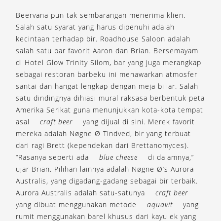
Beervana pun tak sembarangan menerima klien.
Salah satu syarat yang harus dipenuhi adalah
kecintaan terhadap bir. Roadhouse Saloon adalah
salah satu bar favorit Aaron dan Brian. Bersemayam
di Hotel Glow Trinity Silom, bar yang juga merangkap
sebagai restoran barbeku ini menawarkan atmosfer
santai dan hangat lengkap dengan meja biliar. Salah
satu dindingnya dihiasi mural raksasa berbentuk peta
Amerika Serikat guna menunjukkan kota-kota tempat
asal
craft beer
yang dijual di sini. Merek favorit
mereka adalah Nøgne Ø Tindved, bir yang terbuat
dari ragi Brett (kependekan dari Brettanomyces).
“Rasanya seperti ada
blue cheese
di dalamnya,”
ujar Brian. Pilihan lainnya adalah Nøgne Ø’s Aurora
Australis, yang digadang-gadang sebagai bir terbaik.
Aurora Australis adalah satu-satunya
craft beer
yang dibuat menggunakan metode
aquavit
yang
rumit menggunakan barel khusus dari kayu ek yang