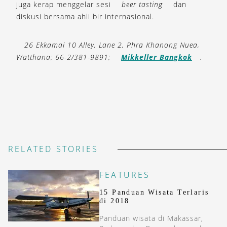
juga kerap menggelar sesi
beer tasting
dan
diskusi bersama ahli bir internasional.
26 Ekkamai 10 Alley, Lane 2, Phra Khanong Nuea,
Watthana; 66-2/381-9891;
Mikkeller Bangkok
.
RELATED STORIES
FEATURES
15 Panduan Wisata Terlaris
di 2018
Panduan wisata di Makassar,