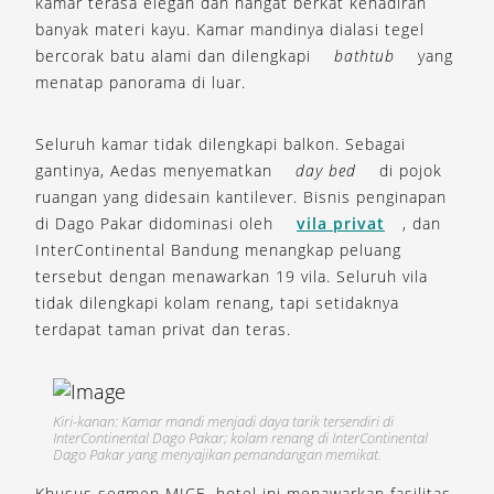
kamar terasa elegan dan hangat berkat kehadiran
banyak materi kayu. Kamar mandinya dialasi tegel
bercorak batu alami dan dilengkapi
bathtub
yang
menatap panorama di luar.
Seluruh kamar tidak dilengkapi balkon. Sebagai
gantinya, Aedas menyematkan
day bed
di pojok
ruangan yang didesain kantilever. Bisnis penginapan
di Dago Pakar didominasi oleh
vila privat
, dan
InterContinental Bandung menangkap peluang
tersebut dengan menawarkan 19 vila. Seluruh vila
tidak dilengkapi kolam renang, tapi setidaknya
terdapat taman privat dan teras.
Kiri-kanan: Kamar mandi menjadi daya tarik tersendiri di
InterContinental Dago Pakar; kolam renang di InterContinental
Dago Pakar yang menyajikan pemandangan memikat.
Khusus segmen MICE, hotel ini menawarkan fasilitas