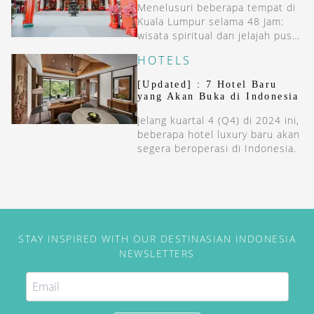
Menelusuri beberapa tempat di
Kuala Lumpur selama 48 Jam:
wisata spiritual dan jelajah pusat
seni di tengah kota.
HOTELS
[Updated] : 7 Hotel Baru
yang Akan Buka di Indonesia
Jelang kuartal 4 (Q4) di 2024 ini,
beberapa hotel luxury baru akan
segera beroperasi di Indonesia.
STAY INSPIRED WITH OUR DESTINASIAN INDONESIA
NEWSLETTERS