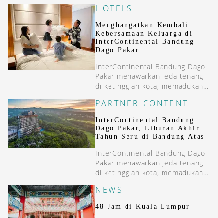
HOTELS
Menghangatkan Kembali
Kebersamaan Keluarga di
InterContinental Bandung
Dago Pakar
InterContinental Bandung Dago
Pakar menawarkan jeda tenang
di ketinggian kota, memadukan
layanan internasional dengan
PARTNER CONTENT
suasana pegunungan Bandung.
InterContinental Bandung
Dago Pakar, Liburan Akhir
Tahun Seru di Bandung Atas
InterContinental Bandung Dago
Pakar menawarkan jeda tenang
di ketinggian kota, memadukan
layanan internasional dengan
NEWS
suasana pegunungan Bandung.
48 Jam di Kuala Lumpur