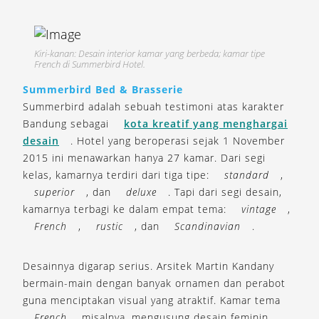
Kiri-kanan: Desain interior kamar yang berbeda; kamar tipe
French di Summerbird Hotel.
Summerbird Bed & Brasserie
Summerbird adalah sebuah testimoni atas karakter
Bandung sebagai
kota kreatif yang menghargai
desain
. Hotel yang beroperasi sejak 1 November
2015 ini menawarkan hanya 27 kamar. Dari segi
kelas, kamarnya terdiri dari tiga tipe:
standard
,
superior
, dan
deluxe
. Tapi dari segi desain,
kamarnya terbagi ke dalam empat tema:
vintage
,
French
,
rustic
, dan
Scandinavian
.
Desainnya digarap serius. Arsitek Martin Kandany
bermain-main dengan banyak ornamen dan perabot
guna menciptakan visual yang atraktif. Kamar tema
French
misalnya, mengusung desain feminin