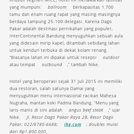
yang mumpuni:
ballroom
berkapasitas 1.700
tamu dan enam ruang rapat yang masing-masingnya
berdaya tampung 25-100 delegasi. Karena Dago
Pakar adalah destinasi pernikahan yang populer,
InterContinental Bandung menyuguhkan sebuah aula
yang didesain mirip kapel, ditambah sebidang lahan
untuk kenduri terbuka di dekat kolam renang.
“Biasanya lahan ini dipakai untuk resepsi
outdoor
atau tempat
outbound
,” tambah Nike.
Hotel yang beroperasi sejak 31 Juli 2015 ini memiliki
dua restoran, salah satunya Damai yang
menyuguhkan menu internasional racikan Mahesa
Nugraha, mantan koki Padma Bandung. “Menu yang
laris-manis di sini adalah
angus beef steak
,” ujar
Nike.
Jl. Resor Dago Pakar Raya 2B, Resor Dago
Pakar; 022/8780-6688;
ihg.com
; doubles mulai
dari Rp1.800.000.