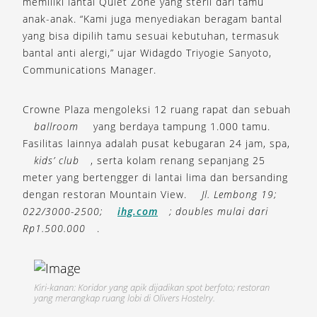
memiliki lantai Quiet Zone yang steril dari tamu
anak-anak. “Kami juga menyediakan beragam bantal
yang bisa dipilih tamu sesuai kebutuhan, termasuk
bantal anti alergi,” ujar Widagdo Triyogie Sanyoto,
Communications Manager.
Crowne Plaza mengoleksi 12 ruang rapat dan sebuah
ballroom
yang berdaya tampung 1.000 tamu.
Fasilitas lainnya adalah pusat kebugaran 24 jam, spa,
kids’ club
, serta kolam renang sepanjang 25
meter yang bertengger di lantai lima dan bersanding
dengan restoran Mountain View.
Jl. Lembong 19;
022/3000-2500;
ihg.com
; doubles mulai dari
Rp1.500.000
.
Kiri-kanan: Koridor yang apik dijadikan spot berfoto; restoran
yang merangkap ruang lobi di Olivers Hostelry.