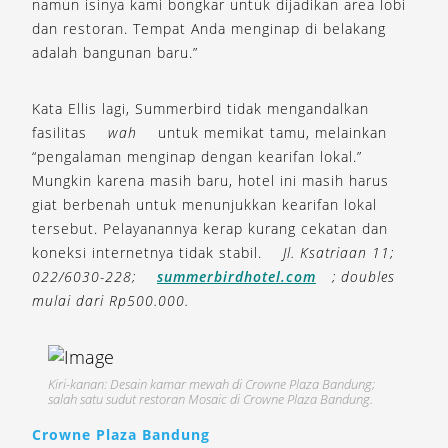
namun isinya kami bongkar untuk dijadikan area lobi
dan restoran. Tempat Anda menginap di belakang
adalah bangunan baru.”
Kata Ellis lagi, Summerbird tidak mengandalkan
fasilitas
wah
untuk memikat tamu, melainkan
“pengalaman menginap dengan kearifan lokal.”
Mungkin karena masih baru, hotel ini masih harus
giat berbenah untuk menunjukkan kearifan lokal
tersebut. Pelayanannya kerap kurang cekatan dan
koneksi internetnya tidak stabil.
Jl. Ksatriaan 11;
022/6030-228;
summerbirdhotel.com
; doubles
mulai dari Rp500.000.
Kiri-kanan: Desain kamar mewah di Crowne Plaza Bandung;
salah satu sudut restoran Mosaic di Crowne Plaza Bandung.
Crowne Plaza Bandung