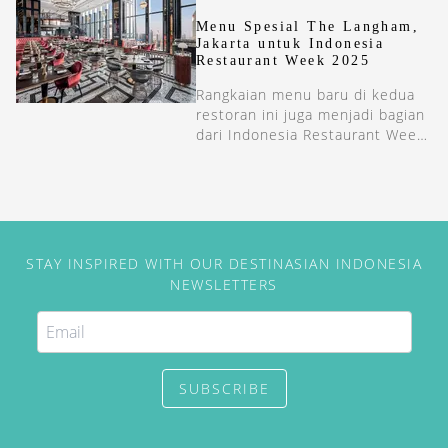
bersantap [&hellip;]
Menu Spesial The Langham,
Jakarta untuk Indonesia
Restaurant Week 2025
Rangkaian menu baru di kedua
restoran ini juga menjadi bagian
dari Indonesia Restaurant Week
2025, yang berlangsung pada
11–17 Oktober di Jakarta dan
Bali.
STAY INSPIRED WITH OUR DESTINASIAN INDONESIA
NEWSLETTERS
SUBSCRIBE