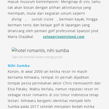
masuk museum kontemporer. Menginap di sini, tamu
tak akan bosan dengan pilihan aktivitasnya yang
melimpah, mulai dari kegiatan umum seperti
diving
,
sunset cruise
, bermain kayak, hingga
bermain tenis dan belajar golf di lapangan yang
dirancang oleh pemain golf profesional Spanyol José
María Olazábal.
velaaprivateisland.com
.
Tiap vila memiliki kolam renang privat.
Nihi Sumba
Konon, di awal 2000-an ketika resor ini masih
bernama Nihiwatu, tempat ini pernah dijadikan
tempat pesta pernikahan aktor Chris Hemsworth dan
Elsa Pataky. Waktu berlalu, namun reputasi resor ini
sebagai resor romantis di sisi timur Indonesia tetap
lestari. Nihiwatu berganti identitas menjadi Nihi
Sumba pada 2017 setelah menjalani bedah estika