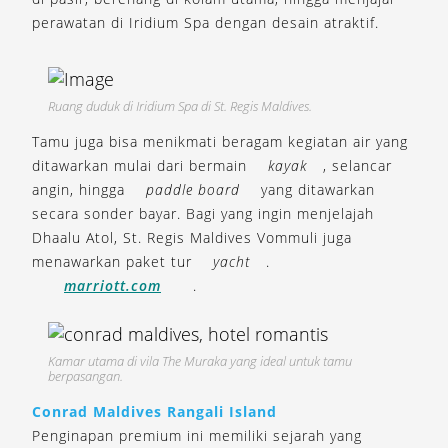
perawatan di Iridium Spa dengan desain atraktif.
Ruang duduk di Iridium Spa di St. Regis Maldives.
Tamu juga bisa menikmati beragam kegiatan air yang
ditawarkan mulai dari bermain
kayak
, selancar
angin, hingga
paddle board
yang ditawarkan
secara sonder bayar. Bagi yang ingin menjelajah
Dhaalu Atol, St. Regis Maldives Vommuli juga
menawarkan paket tur
yacht
.
marriott.com
.
Kamar utama di vila The Muraka yang ideal untuk tamu
berpasangan.
Conrad Maldives Rangali Island
Penginapan premium ini memiliki sejarah yang