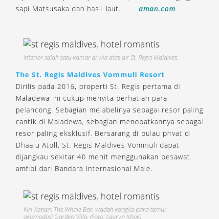
sapi Matsusaka dan hasil laut.
aman.com
.
Interior salah satu kamar di vila atas air St. Regis Maldives.
The St. Regis Maldives Vommuli Resort
Dirilis pada 2016, properti St. Regis pertama di
Maladewa ini cukup menyita perhatian para
pelancong. Sebagian melabelinya sebagai resor paling
cantik di Maladewa, sebagian menobatkannya sebagai
resor paling eksklusif. Bersarang di pulau privat di
Dhaalu Atoll, St. Regis Maldives Vommuli dapat
dijangkau sekitar 40 menit menggunakan pesawat
amfibi dari Bandara Internasional Male.
Kiri-kanan: The Whale Bar, wadah kongko para tamu;
akomodasi Garden Villa. (Foto: Lauryn Ishak)