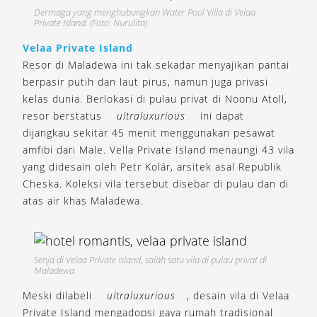
Dermaga yang menghubungkan Water Pool Villa di Velaa
Private Island. (Foto: Nurulita)
Velaa Private Island
Resor di Maladewa ini tak sekadar menyajikan pantai
berpasir putih dan laut pirus, namun juga privasi
kelas dunia. Berlokasi di pulau privat di Noonu Atoll,
resor berstatus
ultraluxurious
ini dapat
dijangkau sekitar 45 menit menggunakan pesawat
amfibi dari Male. Vella Private Island menaungi 43 vila
yang didesain oleh Petr Kolár, arsitek asal Republik
Cheska. Koleksi vila tersebut disebar di pulau dan di
atas air khas Maladewa.
Senja di Velaa Private Island, salah satu vila di pulau privat di
Maladewa.
Meski dilabeli
ultraluxurious
, desain vila di Velaa
Private Island mengadopsi gaya rumah tradisional