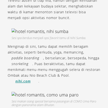
Televisi absen di tiap vila, namun dengan keindahan
alam dan kekayaan budaya sekitar, menghabiskan
waktu di kamar menonton siaran televisi bisa
menjadi opsi aktivitas nomor buncit.
Sesi spa berdua menjadi opsi favorit tamu di Nihi Sumba.
Menginap di sini, tamu dapat memilih beragam
aktivitas, seperti berkuda, yoga, memancing,
paddle boarding
, berselancar, bersepeda, hingga
snorkeling
. Puas beraktivitas, tamu dapat
menikmati menu-menu menggugah selera di restoran
Ombak atau Nio Beach Club & Pool.
nihi.com
.
Sesi makan siang spesial bersama pasangan di COMO Uma Paro
dengan panorama alam Bhutan.