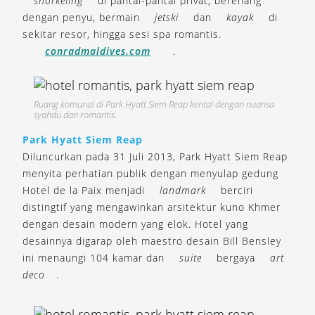
snorkeling
di pantai-pantai privat, berenang
dengan penyu, bermain
jetski
dan
kayak
di
sekitar resor, hingga sesi spa romantis.
conradmaldives.com
.
Ruang komunal di Park Hyatt Siem Reap kental dengan nuansa
syahdu dan romantis.
Park Hyatt Siem Reap
Diluncurkan pada 31 Juli 2013, Park Hyatt Siem Reap
menyita perhatian publik dengan menyulap gedung
Hotel de la Paix menjadi
landmark
berciri
distingtif yang mengawinkan arsitektur kuno Khmer
dengan desain modern yang elok. Hotel yang
desainnya digarap oleh maestro desain Bill Bensley
ini menaungi 104 kamar dan
suite
bergaya
art
deco
.