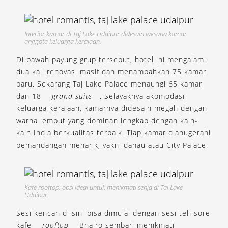
Interior kamar di Taj Lake Udaipur didesain laksana kamar
anggota keluarga kerajaan.
Di bawah payung grup tersebut, hotel ini mengalami
dua kali renovasi masif dan menambahkan 75 kamar
baru. Sekarang Taj Lake Palace menaungi 65 kamar
dan 18
grand suite
. Selayaknya akomodasi
keluarga kerajaan, kamarnya didesain megah dengan
warna lembut yang dominan lengkap dengan kain-
kain India berkualitas terbaik. Tiap kamar dianugerahi
pemandangan menarik, yakni danau atau City Palace.
Kafe rooftop, opsi ideal untuk menikmati senja di Taj Lake
Udaipur.
Sesi kencan di sini bisa dimulai dengan sesi teh sore
kafe
rooftop
Bhairo sembari menikmati