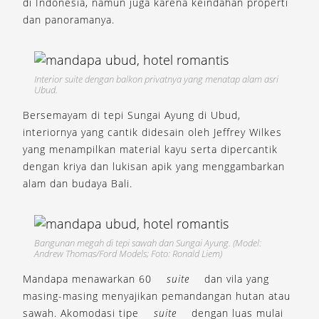
di Indonesia, namun juga karena keindahan properti
dan panoramanya.
Interior suite dengan balkon privatnya yang menatap alam asri
Ubud.
Bersemayam di tepi Sungai Ayung di Ubud,
interiornya yang cantik didesain oleh Jeffrey Wilkes
yang menampilkan material kayu serta dipercantik
dengan kriya dan lukisan apik yang menggambarkan
alam dan budaya Bali.
Bangunan megah di tepi sawah dan Sungai Ayung. (Model:
Andrew Thomas/Ford Models; Foto: Ronald Liem)
Mandapa menawarkan 60
suite
dan vila yang
masing-masing menyajikan pemandangan hutan atau
sawah. Akomodasi tipe
suite
dengan luas mulai