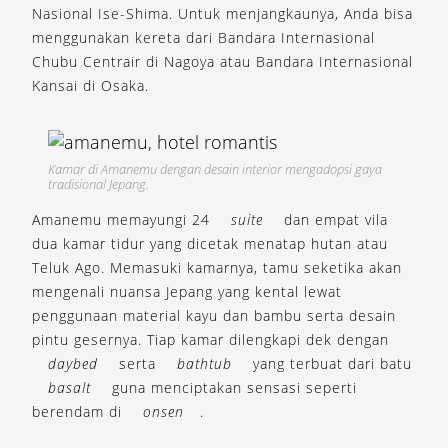
Nasional Ise-Shima. Untuk menjangkaunya, Anda bisa
menggunakan kereta dari Bandara Internasional
Chubu Centrair di Nagoya atau Bandara Internasional
Kansai di Osaka.
Kamar di Amanemu dengan desain interior mengadopsi gaya
tradisional Jepang.
Amanemu memayungi 24
suite
dan empat vila
dua kamar tidur yang dicetak menatap hutan atau
Teluk Ago. Memasuki kamarnya, tamu seketika akan
mengenali nuansa Jepang yang kental lewat
penggunaan material kayu dan bambu serta desain
pintu gesernya. Tiap kamar dilengkapi dek dengan
daybed
serta
bathtub
yang terbuat dari batu
basalt
guna menciptakan sensasi seperti
berendam di
onsen
.