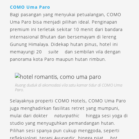
COMO Uma Paro
Bagi pasangan yang menyukai petualangan, COMO
Uma Paro bisa menjadi pilihan ideal. Penginapan
premium ini terletak sekitar 10 menit dari bandara
internasional Bhutan dan bersemayam di lereng
Gunung Himalaya. Didekap hutan pinus, hotel ini
memayungi 20
suite
dan sembilan vila dengan
panorama kota Paro maupun hutan rimbun.
Ruang duduk di akomodasi vila satu kamar tidur di COMO Uma
Paro.
Selayaknya properti COMO Hotels, COMO Uma Paro
juga menghadirkan fasilitas retret yang mumpuni,
mulai dari dokter
naturpathic
hingga sesi yoga di
studio yang menyuguhkan pemandangan hutan.
Pilihan sesi spanya pun cukup menggoda, seperti
refleksiologi, terapi Ayurvedic, hingga pijat
hot