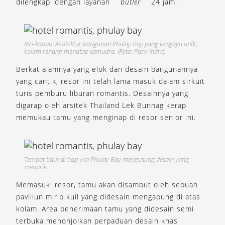
dilengkapi dengan layanan
butler
24 jam.
Kiri-kanan: Arsitektur bangunan Phulay Bay yang bergaya unik;
kolam renang menatap samudra. (Foto: Panji Indra)
Berkat alamnya yang elok dan desain bangunannya
yang cantik, resor ini telah lama masuk dalam sirkuit
turis pemburu liburan romantis. Desainnya yang
digarap oleh arsitek Thailand Lek Bunnag kerap
memukau tamu yang menginap di resor senior ini.
Tempat tidur di tiap vila Phulay Bay mengusung desain yang
menarik.
Memasuki resor, tamu akan disambut oleh sebuah
paviliun mirip kuil yang didesain mengapung di atas
kolam. Area penerimaan tamu yang didesain semi
terbuka menonjolkan perpaduan desain khas