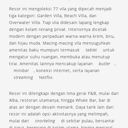
Resor ini mengoleksi 77 vila yang dipecah menjadi
tiga kategori: Garden Villa, Beach Villa, dan
Overwater Villa. Tiap vila didesain lapang lengkap
dengan kolam renang privat. Interiornya dicetak
modern dengan perpaduan warna-warna krem, biru,
dan hijau muda. Masing-masing vila menyuguhkan
amenitas baku mumpuni termasuk
tablet
untuk
mengatur suhu ruangan, membuka atau menutup
tirai. Amenitas lainnya mencakup layanan
butler
,
minibar
, koneksi internet, serta layanan
streaming
Netflix.
Resor ini dilengkapi dengan lima gerai F&B, mulai dari
Alba, restoran utamanya; hingga Whale Bar, bar di
atas air dengan desain menarik. Daya tarik lain dari
resor ini adalah opsi aktivitasnya yang melimpah,
mulai dari
snorkeling
di sekitar pulau, bersantai
di pasir, berenang di kolam utama, hingga menjajal