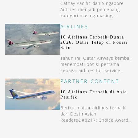
Cathay Pacific dan Singapore
Airlines menjadi pemenang
kategori masing-masing,
menghadirkan pengalaman
AIRLINES
terbang yang menggabungkan
teknologi, desain, dan layanan
10 Airlines Terbaik Dunia
premium.
2026, Qatar Tetap di Posisi
Satu
Tahun ini, Qatar Airways kembali
menempati posisi pertama
sebagai airlines full-service
terbaik di dunia versi
PARTNER CONTENT
AirlineRatings.com.
10 Airlines Terbaik di Asia
Pasifik
Berikut daftar airlines terbaik
dari DestinAsian
Readers&#8217; Choice Awards
2026, termasuk untuk kelas first
class, business class, dan