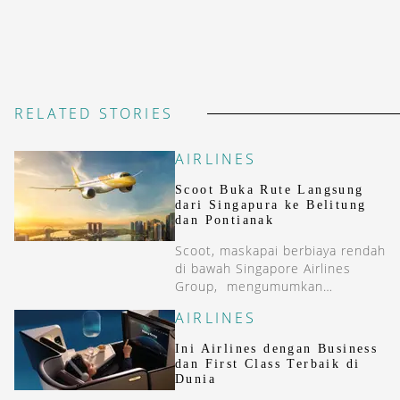
RELATED STORIES
AIRLINES
Scoot Buka Rute Langsung
dari Singapura ke Belitung
dan Pontianak
Scoot, maskapai berbiaya rendah
di bawah Singapore Airlines
Group, mengumumkan
peluncuran rute baru dari
AIRLINES
Singapura menuju Belitung dan
Pontianak mulai pertengahan
Ini Airlines dengan Business
2026.
dan First Class Terbaik di
Dunia