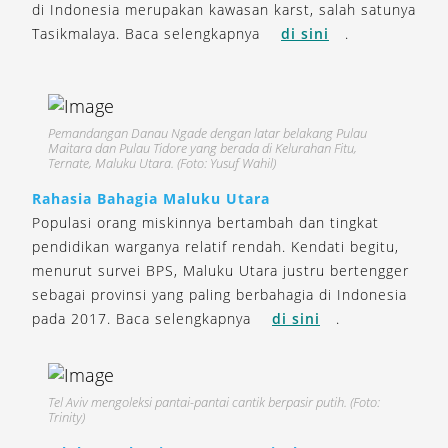
di Indonesia merupakan kawasan karst, salah satunya
Tasikmalaya. Baca selengkapnya
di sini
.
Pemandangan Danau Ngade dengan latar belakang Pulau
Maitara dan Pulau Tidore yang berada di Kelurahan Fitu,
Ternate, Maluku Utara. (Foto: Yusuf Wahil)
Rahasia Bahagia Maluku Utara
Populasi orang miskinnya bertambah dan tingkat
pendidikan warganya relatif rendah. Kendati begitu,
menurut survei BPS, Maluku Utara justru bertengger
sebagai provinsi yang paling berbahagia di Indonesia
pada 2017. Baca selengkapnya
di sini
.
Tel Aviv mengoleksi pantai-pantai cantik berpasir putih. (Foto:
Trinity)