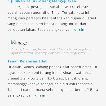
5 Julukan Tel Aviv yang Mengejutkan
Sekuler, hobi pesta, dan ramah LGBTQ, Tel Aviv
adalah sebuah anomali di Timur Tengah. Kota ini
mengubah persepsi kita tentang kehidupan di Israel
yang didominasi oleh berita perang, intrik, dan
perebutan lahan. Baca selengkapnya
di sini
.
Tabiang Takuruang, kawasan elok di Ngarai Sianok yang kerap
dijadikan medan ujian perguruan silat. (Foto: Yoppy Pieter)
Tanah Kelahiran Silat
Di Asian Games, cabang pencak silat panen emas. Di
layar bioskop, seni tarung ini bersinar lewat jurus
dramatis Si Pitung dan Iko Uwais. Banyak orang
membanggakannya sebagai bela diri asli Indonesia.
Tapi dari daerah mana sebenarnya silat berasal? Baca
selengkapnya
di sini
.