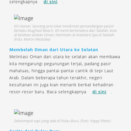
selengkapnya
di sini
.
Kiri-kanan: Seorang pria lokal menikmati pemandangan pesisir
berbatu Mughsail Beach, 40 menit berkendara dari Salalah, kota
di belahan selatan Oman; hammam di Anantara Spa di Salalah.
(Foto: Martin Westlake)
Membelah Oman dari Utara ke Selatan
Melintasi Oman dari utara ke selatan akan membawa
kita mengarungi pegunungan terjal, padang pasir
mahaluas, hingga pantai-pantai cantik di tepi Laut
Arab. Dalam beberapa tahun terakhir, negeri
kesultanan ini juga kian menarik berkat kehadiran
resor-resor baru. Baca selengkapnya
di sini
.
Sekelompok sapi yang ada di Pulau Buru. (Foto: Yoppy Pieter)