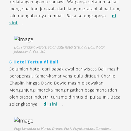
kedatangan agama samawi. Warganya setahun sekali
mengeluarkan jenazah dari liang, meratapi almarhum,
lalu menguburnya kembali. Baca selengkapnya
di
sini
.
Bali Handara Resort, salah satu hotel tertua di Bali. (Foto:
Johannes P. Christo)
6 Hotel Tertua di Bali
Sejumlah hotel dari babak awal pariwisata Bali masih
beroperasi. Kamar-kamar yang dulu ditiduri Charlie
Chaplin hingga David Bowie masih disewakan.
Mengunjungi mereka mengingatkan bagaimana (dan
oleh siapa) industri turisme dirintis di pulau ini. Baca
selengkapnya
di sini
.
Pagi berkabut di Harau Dream Park, Payakumbuh, Sumatera