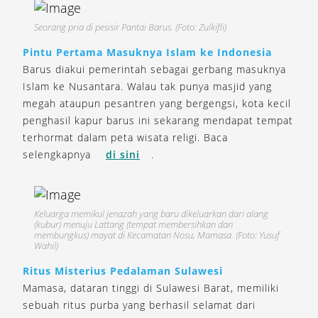
Seorang pria di pesisir Pantai Barus. (Foto: Zulkifli)
Pintu Pertama Masuknya Islam ke Indonesia
Barus diakui pemerintah sebagai gerbang masuknya
Islam ke Nusantara. Walau tak punya masjid yang
megah ataupun pesantren yang bergengsi, kota kecil
penghasil kapur barus ini sekarang mendapat tempat
terhormat dalam peta wisata religi. Baca
selengkapnya
di sini
.
Keluarga memikul jenazah yang baru dikeluarkan dari alang
(kubur) menuju Lattang (tempat membersihkan dan
membungkus) mayat di Kecamatan Nosu, Mamasa. (Foto: Yusuf
Wahil)
Ritus Misterius Pedalaman Sulawesi
Mamasa, dataran tinggi di Sulawesi Barat, memiliki
sebuah ritus purba yang berhasil selamat dari