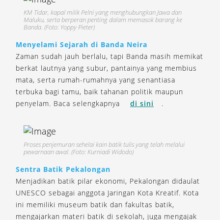
KM Tidar, kapal milik Pelni yang menghubungkan Jawa dan
Maluku, serta berperan penting dalam memasok barang ke
Banda. (Foto: Yoppy Pieter)
Menyelami Sejarah di Banda Neira
Zaman sudah jauh berlalu, tapi Banda masih memikat
berkat lautnya yang subur, pantainya yang membius
mata, serta rumah-rumahnya yang senantiasa
terbuka bagi tamu, baik tahanan politik maupun
penyelam. Baca selengkapnya
di sini
.
Proses penjemuran sehelai kain batik tulis yang telah melalui
pewarnaan awal. (Foto: Kurniadi Widodo)
Sentra Batik Pekalongan
Menjadikan batik pilar ekonomi, Pekalongan didaulat
UNESCO sebagai anggota Jaringan Kota Kreatif. Kota
ini memiliki museum batik dan fakultas batik,
mengajarkan materi batik di sekolah, juga mengajak