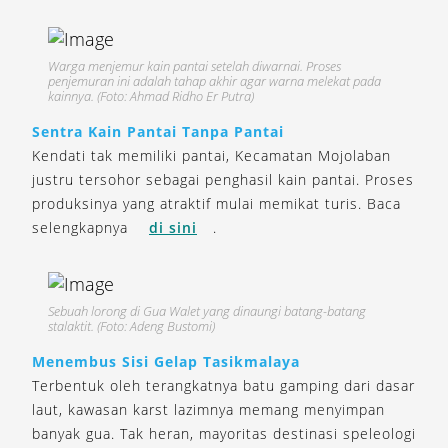
Warga menjemur kain pantai setelah diwarnai. Proses
penjemuran ini adalah tahap akhir agar warna melekat pada
kainnya. (Foto: Ahmad Ridho Er Putra)
Sentra Kain Pantai Tanpa Pantai
Kendati tak memiliki pantai, Kecamatan Mojolaban
justru tersohor sebagai penghasil kain pantai. Proses
produksinya yang atraktif mulai memikat turis. Baca
selengkapnya
di sini
.
Sebuah lorong di Gua Walet yang dinaungi batang-batang
stalaktit. (Foto: Adeng Bustomi)
Menembus Sisi Gelap Tasikmalaya
Terbentuk oleh terangkatnya batu gamping dari dasar
laut, kawasan karst lazimnya memang menyimpan
banyak gua. Tak heran, mayoritas destinasi speleologi