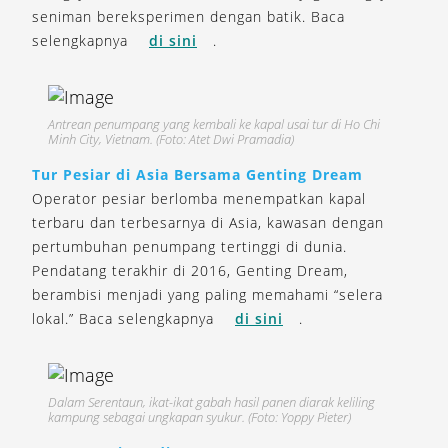
seniman bereksperimen dengan batik. Baca
selengkapnya
di sini
.
Antrean penumpang yang kembali ke kapal usai tur di Ho Chi
Minh City, Vietnam. (Foto: Atet Dwi Pramadia)
Tur Pesiar di Asia Bersama Genting Dream
Operator pesiar berlomba menempatkan kapal
terbaru dan terbesarnya di Asia, kawasan dengan
pertumbuhan penumpang tertinggi di dunia.
Pendatang terakhir di 2016, Genting Dream,
berambisi menjadi yang paling memahami “selera
lokal.” Baca selengkapnya
di sini
.
Dalam Serentaun, ikat-ikat gabah hasil panen diarak keliling
kampung sebagai ungkapan syukur. (Foto: Yoppy Pieter)