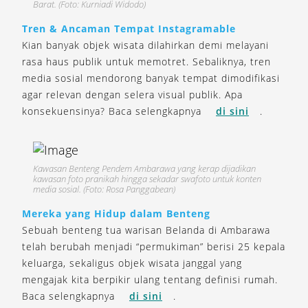
Barat. (Foto: Kurniadi Widodo)
Tren & Ancaman Tempat Instagramable
Kian banyak objek wisata dilahirkan demi melayani
rasa haus publik untuk memotret. Sebaliknya, tren
media sosial mendorong banyak tempat dimodifikasi
agar relevan dengan selera visual publik. Apa
konsekuensinya? Baca selengkapnya
di sini
.
Kawasan Benteng Pendem Ambarawa yang kerap dijadikan
kawasan foto pranikah hingga sekadar swafoto untuk konten
media sosial. (Foto: Rosa Panggabean)
Mereka yang Hidup dalam Benteng
Sebuah benteng tua warisan Belanda di Ambarawa
telah berubah menjadi “permukiman” berisi 25 kepala
keluarga, sekaligus objek wisata janggal yang
mengajak kita berpikir ulang tentang definisi rumah.
Baca selengkapnya
di sini
.