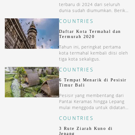
terbaru di 2024 dari seluruh
dunia sudah diumumkan. Berikut
daftar lengkap dan lokasinya.
COUNTRIES
Daftar Kota Termahal dan
Termurah 2020
Tahun ini, peringkat pertama
kota termahal kembali diisi oleh
tiga kota sekaligus.
COUNTRIES
6 Tempat Menarik di Pesisir
Timur Bali
Pesisir yang membentang dari
Pantai Keramas hingga Lepang
mulai menggoda untuk didatangi
kembali.
COUNTRIES
3 Rute Ziarah Kuno di
Jepang