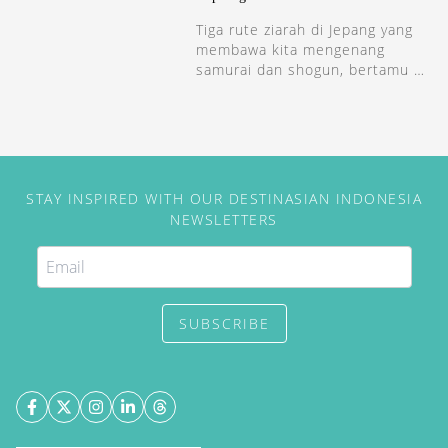
Tiga rute ziarah di Jepang yang
membawa kita mengenang
samurai dan shogun, bertamu ke
kuil dan ryokan, serta menyelami
alam dan batin.
STAY INSPIRED WITH OUR DESTINASIAN INDONESIA
NEWSLETTERS
SUBSCRIBE