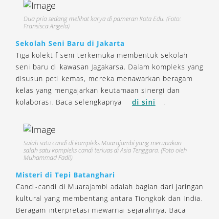
Dua pria sedang melihat karya di pameran Kota Edu. (Foto:
Fransisca Angela)
Sekolah Seni Baru di Jakarta
Tiga kolektif seni terkemuka membentuk sekolah
seni baru di kawasan Jagakarsa. Dalam kompleks yang
disusun peti kemas, mereka menawarkan beragam
kelas yang mengajarkan keutamaan sinergi dan
kolaborasi. Baca selengkapnya
di sini
.
Salah satu candi di kompleks Muarajambi yang merupakan
salah satu kompleks candi terluas di Asia Tenggara. (Foto oleh
Muhammad Fadli)
Misteri di Tepi Batanghari
Candi-candi di Muarajambi adalah bagian dari jaringan
kultural yang membentang antara Tiongkok dan India.
Beragam interpretasi mewarnai sejarahnya. Baca