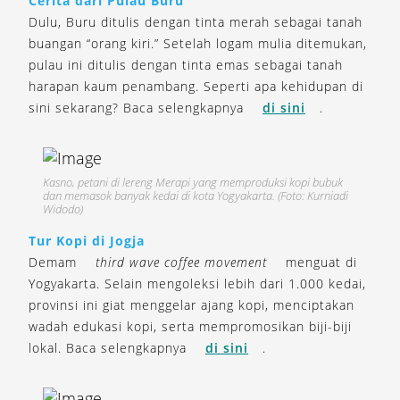
Cerita dari Pulau Buru
Dulu, Buru ditulis dengan tinta merah sebagai tanah
buangan “orang kiri.” Setelah logam mulia ditemukan,
pulau ini ditulis dengan tinta emas sebagai tanah
harapan kaum penambang. Seperti apa kehidupan di
sini sekarang? Baca selengkapnya
di sini
.
Kasno, petani di lereng Merapi yang memproduksi kopi bubuk
dan memasok banyak kedai di kota Yogyakarta. (Foto: Kurniadi
Widodo)
Tur Kopi di Jogja
Demam
third wave coffee movement
menguat di
Yogyakarta. Selain mengoleksi lebih dari 1.000 kedai,
provinsi ini giat menggelar ajang kopi, menciptakan
wadah edukasi kopi, serta mempromosikan biji-biji
lokal. Baca selengkapnya
di sini
.