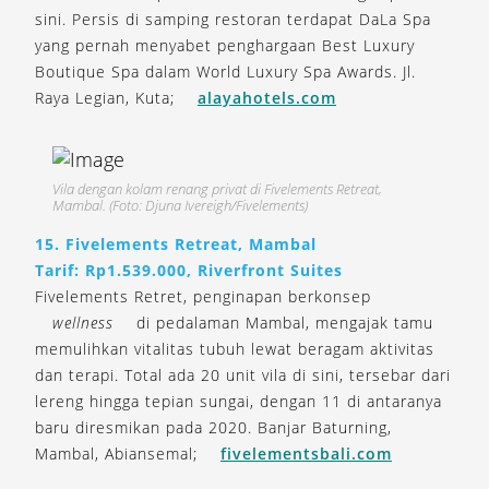
sini. Persis di samping restoran terdapat DaLa Spa
yang pernah menyabet penghargaan Best Luxury
Boutique Spa dalam World Luxury Spa Awards. Jl.
Raya Legian, Kuta;
alayahotels.com
Vila dengan kolam renang privat di Fivelements Retreat,
Mambal. (Foto: Djuna Ivereigh/Fivelements)
15. Fivelements Retreat, Mambal
Tarif: Rp1.539.000, Riverfront Suites
Fivelements Retret, penginapan berkonsep
wellness
di pedalaman Mambal, mengajak tamu
memulihkan vitalitas tubuh lewat beragam aktivitas
dan terapi. Total ada 20 unit vila di sini, tersebar dari
lereng hingga tepian sungai, dengan 11 di antaranya
baru diresmikan pada 2020. Banjar Baturning,
Mambal, Abiansemal;
fivelementsbali.com