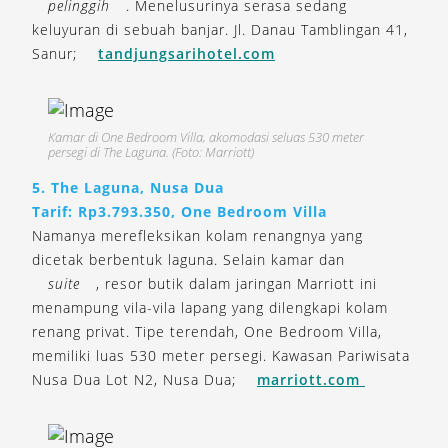
pelinggih
. Menelusurinya serasa sedang
keluyuran di sebuah banjar. Jl. Danau Tamblingan 41,
Sanur;
tandjungsarihotel.com
Kamar di One Bedroom Villa, akomodasi seluas 530 meter
persegi di The Laguna. (Foto: Marriott)
5. The Laguna, Nusa Dua
Tarif: Rp3.793.350, One Bedroom Villa
Namanya merefleksikan kolam renangnya yang
dicetak berbentuk laguna. Selain kamar dan
suite
, resor butik dalam jaringan Marriott ini
menampung vila-vila lapang yang dilengkapi kolam
renang privat. Tipe terendah, One Bedroom Villa,
memiliki luas 530 meter persegi. Kawasan Pariwisata
Nusa Dua Lot N2, Nusa Dua;
marriott.com