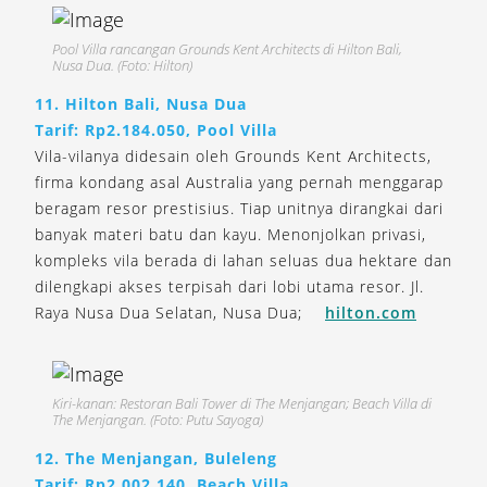
Pool Villa rancangan Grounds Kent Architects di Hilton Bali,
Nusa Dua. (Foto: Hilton)
11. Hilton Bali, Nusa Dua
Tarif: Rp2.184.050, Pool Villa
Vila-vilanya didesain oleh Grounds Kent Architects,
firma kondang asal Australia yang pernah menggarap
beragam resor prestisius. Tiap unitnya dirangkai dari
banyak materi batu dan kayu. Menonjolkan privasi,
kompleks vila berada di lahan seluas dua hektare dan
dilengkapi akses terpisah dari lobi utama resor. Jl.
Raya Nusa Dua Selatan, Nusa Dua;
hilton.com
Kiri-kanan: Restoran Bali Tower di The Menjangan; Beach Villa di
The Menjangan. (Foto: Putu Sayoga)
12. The Menjangan, Buleleng
Tarif: Rp2.002.140, Beach Villa