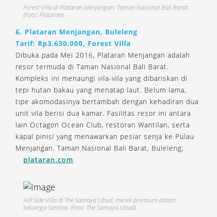
Forest Villa di Plataran Menjangan, Taman Nasional Bali Barat.
(Foto: Plataran)
6. Plataran Menjangan, Buleleng
Tarif: Rp3.630.000, Forest Villa
Dibuka pada Mei 2016, Plataran Menjangan adalah
resor termuda di Taman Nasional Bali Barat.
Kompleks ini menaungi vila-vila yang dibariskan di
tepi hutan bakau yang menatap laut. Belum lama,
tipe akomodasinya bertambah dengan kehadiran dua
unit vila berisi dua kamar. Fasilitas resor ini antara
lain Octagon Ocean Club, restoran Wantilan, serta
kapal pinisi yang menawarkan pesiar senja ke Pulau
Menjangan. Taman Nasional Bali Barat, Buleleng;
plataran.com
Hill Side Villa di The Samaya Ubud, merek premium dalam
keluarga Santika. (Foto: The Samaya Ubud)