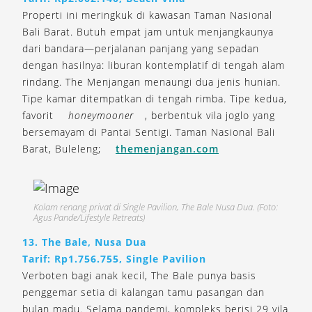
Properti ini meringkuk di kawasan Taman Nasional
Bali Barat. Butuh empat jam untuk menjangkaunya
dari bandara—perjalanan panjang yang sepadan
dengan hasilnya: liburan kontemplatif di tengah alam
rindang. The Menjangan menaungi dua jenis hunian.
Tipe kamar ditempatkan di tengah rimba. Tipe kedua,
favorit
honeymooner
, berbentuk vila joglo yang
bersemayam di Pantai Sentigi. Taman Nasional Bali
Barat, Buleleng;
themenjangan.com
Kolam renang privat di Single Pavilion, The Bale Nusa Dua. (Foto:
Agus Pande/Lifestyle Retreats)
13. The Bale, Nusa Dua
Tarif: Rp1.756.755, Single Pavilion
Verboten bagi anak kecil, The Bale punya basis
penggemar setia di kalangan tamu pasangan dan
bulan madu. Selama pandemi, kompleks berisi 29 vila