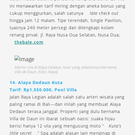
ini menawarkan tarif miring dengan aneka bonus yang
cukup menggiurkan, salah satunya
late check out
hingga jam 12 malam. Tipe terendah, Single Pavilion,
luasnya 240 meter persegi dan dilengkapi kolam
renang privat. Jl. Raya Nusa Dua Selatan, Nusa Dua;
thebale.com
Interior vila di Alaya Dedaun, resor yang sebelumnya bernama
Villa de Daun. (Foto: Alaya)
14. Alaya Dedaun Kuta
Tarif: Rp1.550.000, Pool Villa
Jalan Raya Legian adalah salah satu arteri wisata yang
paling ramai di Bali—dan inilah yang membuat Alaya
Dedaun terasa janggal. Properti yang dulu bernama
Villa de Daun ini ibarat sebuah oasis: suaka hijau
berisi hanya 12 vila yang mengusung moto “
Kuta’s
little secret
.” Spa adalah alasan lain menginap di