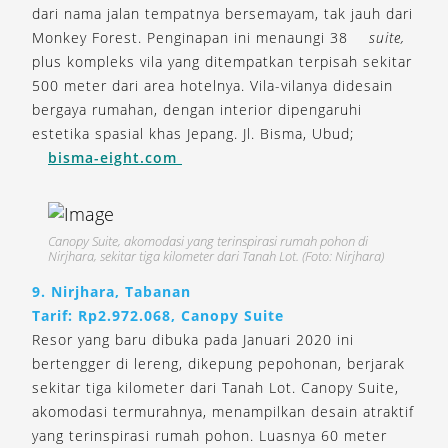
dari nama jalan tempatnya bersemayam, tak jauh dari
Monkey Forest. Penginapan ini menaungi 38
suite,
plus kompleks vila yang ditempatkan terpisah sekitar
500 meter dari area hotelnya. Vila-vilanya didesain
bergaya rumahan, dengan interior dipengaruhi
estetika spasial khas Jepang. Jl. Bisma, Ubud;
bisma-eight.com
Canopy Suite, akomodasi yang terinspirasi rumah pohon di
Nirjhara, sekitar tiga kilometer dari Tanah Lot. (Foto: Nirjhara)
9. Nirjhara, Tabanan
Tarif: Rp2.972.068, Canopy Suite
Resor yang baru dibuka pada Januari 2020 ini
bertengger di lereng, dikepung pepohonan, berjarak
sekitar tiga kilometer dari Tanah Lot. Canopy Suite,
akomodasi termurahnya, menampilkan desain atraktif
yang terinspirasi rumah pohon. Luasnya 60 meter