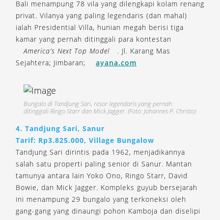
Bali menampung 78 vila yang dilengkapi kolam renang
privat. Vilanya yang paling legendaris (dan mahal)
ialah Presidential Villa, hunian megah berisi tiga
kamar yang pernah ditinggali para kontestan
America’s Next Top Model
. Jl. Karang Mas
Sejahtera; Jimbaran;
ayana.com
Bungalo di Tandjung Sari, resor legendaris yang pernah
ditinggali Ringo Starr dan Mick Jagger. (Foto: Johannes P. Christo)
4. Tandjung Sari, Sanur
Tarif: Rp3.825.000, Village Bungalow
Tandjung Sari dirintis pada 1962, menjadikannya
salah satu properti paling senior di Sanur. Mantan
tamunya antara lain Yoko Ono, Ringo Starr, David
Bowie, dan Mick Jagger. Kompleks guyub bersejarah
ini menampung 29 bungalo yang terkoneksi oleh
gang-gang yang dinaungi pohon Kamboja dan diselipi