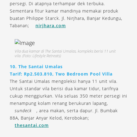
persegi. Di atapnya terhampar dek terbuka.
Sementara fitur kamar mandinya memakai produk
buatan Philippe Starck. Jl. Nirjhara, Banjar Kedungu,
Tabanan;
nirjhara.com
Vila dua kamar di The Santai Umalas, kompleks berisi 11 unit
vila. (Foto: Lifestyle Retreats)
10. The Santai Umalas
Tarif: Rp2.503.810, Two Bedroom Pool Villa
The Santai Umalas mengoleksi hanya 11 unit vila.
Untuk standar vila berisi dua kamar tidur, tarifnya
cukup menggiurkan. Vila seluas 350 meter persegi ini
menampung kolam renang berukuran lapang,
sundeck
, area makan, serta dapur. Jl. Bumbak
88A, Banjar Anyar Kelod, Kerobokan;
thesantai.com