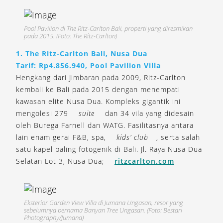
Pool Pavilion di The Ritz-Carlton Bali, properti yang diresmikan
pada 2015. (Foto: The Ritz-Carlton)
1. The Ritz-Carlton Bali, Nusa Dua
Tarif: Rp4.856.940, Pool Pavilion Villa
Hengkang dari Jimbaran pada 2009, Ritz-Carlton
kembali ke Bali pada 2015 dengan menempati
kawasan elite Nusa Dua. Kompleks gigantik ini
mengolesi 279
suite
dan 34 vila yang didesain
oleh Burega Farnell dan WATG. Fasilitasnya antara
lain enam gerai F&B, spa,
kids’ club
, serta salah
satu kapel paling fotogenik di Bali. Jl. Raya Nusa Dua
Selatan Lot 3, Nusa Dua;
ritzcarlton.com
Eksterior Garden View Villa di Jumana Ungasan, resor yang
sebelumnya bernama Banyan Tree Ungasan. (Foto: Bestari
Photography/Jumana)