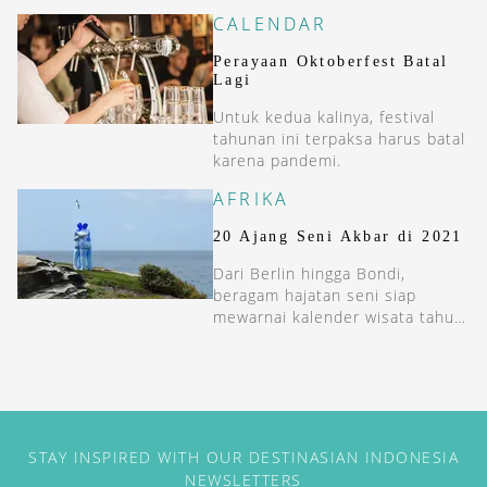
CALENDAR
Perayaan Oktoberfest Batal
Lagi
Untuk kedua kalinya, festival
tahunan ini terpaksa harus batal
karena pandemi.
AFRIKA
20 Ajang Seni Akbar di 2021
Dari Berlin hingga Bondi,
beragam hajatan seni siap
mewarnai kalender wisata tahun
ini.
STAY INSPIRED WITH OUR DESTINASIAN INDONESIA
NEWSLETTERS