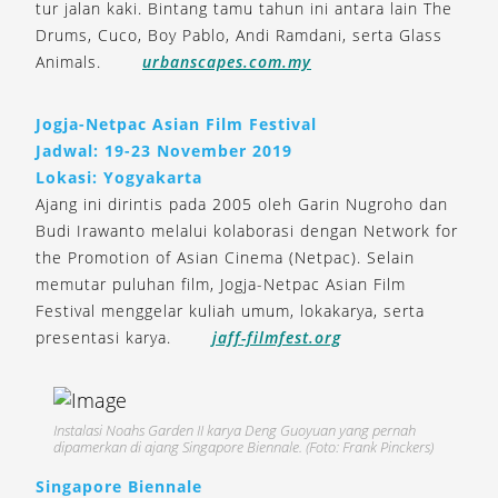
tur jalan kaki. Bintang tamu tahun ini antara lain The
Drums, Cuco, Boy Pablo, Andi Ramdani, serta Glass
Animals.
urbanscapes.com.my
Jogja-Netpac Asian Film Festival
Jadwal: 19-23 November 2019
Lokasi: Yogyakarta
Ajang ini dirintis pada 2005 oleh Garin Nugroho dan
Budi Irawanto melalui kolaborasi dengan Network for
the Promotion of Asian Cinema (Netpac). Selain
memutar puluhan film, Jogja-Netpac Asian Film
Festival menggelar kuliah umum, lokakarya, serta
presentasi karya.
jaff-filmfest.org
Instalasi Noahs Garden II karya Deng Guoyuan yang pernah
dipamerkan di ajang Singapore Biennale. (Foto: Frank Pinckers)
Singapore Biennale