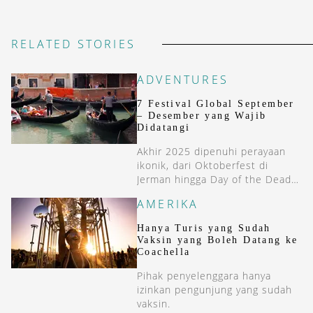
RELATED STORIES
ADVENTURES
7 Festival Global September
– Desember yang Wajib
Didatangi
Akhir 2025 dipenuhi perayaan
ikonik, dari Oktoberfest di
Jerman hingga Day of the Dead
di Meksiko.
AMERIKA
Hanya Turis yang Sudah
Vaksin yang Boleh Datang ke
Coachella
Pihak penyelenggara hanya
izinkan pengunjung yang sudah
vaksin.