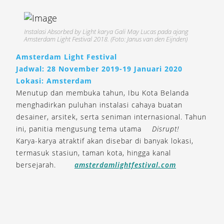
Instalasi Absorbed by Light karya Gali May Lucas pada ajang
Amsterdam Light Festival 2018. (Foto: Janus van den Eijnden)
Amsterdam Light Festival
Jadwal: 28 November 2019-19 Januari 2020
Lokasi: Amsterdam
Menutup dan membuka tahun, Ibu Kota Belanda
menghadirkan puluhan instalasi cahaya buatan
desainer, arsitek, serta seniman internasional. Tahun
ini, panitia mengusung tema utama
Disrupt!
Karya-karya atraktif akan disebar di banyak lokasi,
termasuk stasiun, taman kota, hingga kanal
bersejarah.
amsterdamlightfestival.com