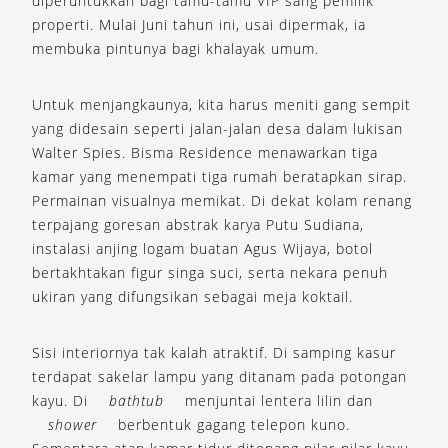
diperuntukkan bagi tamu-tamu VIP sang pemilik
properti. Mulai Juni tahun ini, usai dipermak, ia
membuka pintunya bagi khalayak umum.
Untuk menjangkaunya, kita harus meniti gang sempit
yang didesain seperti jalan-jalan desa dalam lukisan
Walter Spies. Bisma Residence menawarkan tiga
kamar yang menempati tiga rumah beratapkan sirap.
Permainan visualnya memikat. Di dekat kolam renang
terpajang goresan abstrak karya Putu Sudiana,
instalasi anjing logam buatan Agus Wijaya, botol
bertakhtakan figur singa suci, serta nekara penuh
ukiran yang difungsikan sebagai meja koktail.
Sisi interiornya tak kalah atraktif. Di samping kasur
terdapat sakelar lampu yang ditanam pada potongan
kayu. Di
bathtub
menjuntai lentera lilin dan
shower
berbentuk gagang telepon kuno.