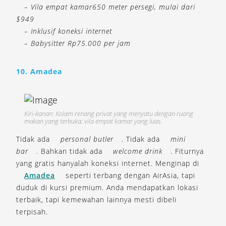
– Vila empat kamar650 meter persegi, mulai dari
$949
– Inklusif koneksi internet
– Babysitter Rp75.000 per jam
10. Amadea
Kiri-kanan: Kolam renang privat yang menyatu dengan ruang
makan yang terbuka; vila empat kamar yang luas.
Tidak ada
personal butler
. Tidak ada
mini
bar
. Bahkan tidak ada
welcome drink
. Fiturnya
yang gratis hanyalah koneksi internet. Menginap di
Amadea
seperti terbang dengan AirAsia, tapi
duduk di kursi premium. Anda mendapatkan lokasi
terbaik, tapi kemewahan lainnya mesti dibeli
terpisah.