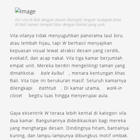
Kiri: vila W Bali dengan desain distingtif; tengah: kudapan khas
W Bali; kanan: tempat tidur dengan bantal yang unik.
Vila-vilanya tidak menyuguhkan panorama laut biru
atau lembah hijau, tapi W berhasil menyajikan
kepuasan visual lewat atraksi desain yang cerdik,
evokatif, dan acap nakal. Vila tiga kamar berjumlah
empat unit. Mereka berdiri mengelilingi taman yang
dimahkotai
bale kulkul
, menara kentungan khas
Bali. Vila tipe ini berukuran masif. Seluruh kamarnya
dilengkapi
bathtub
. Di kamar utama,
walk-in
closet
begitu luas hingga menyerupai aula.
Gaya eksentrik W terasa lebih kental di kategori vila
dua kamar. Bangunannya didedikasikan bagi mereka
yang menghargai desain. Dindingnya hitam, bantalnya
kuning, dan lampu-lampunya dibungkus motif ombak.