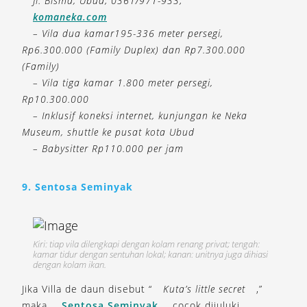
Jl. Bisma, Ubud; 0361/971-933;
komaneka.com
– Vila dua kamar195-336 meter persegi,
Rp6.300.000 (Family Duplex) dan Rp7.300.000
(Family)
– Vila tiga kamar 1.800 meter persegi,
Rp10.300.000
– Inklusif koneksi internet, kunjungan ke Neka
Museum, shuttle ke pusat kota Ubud
– Babysitter Rp110.000 per jam
9. Sentosa Seminyak
Kiri: tiap vila dilengkapi dengan kolam renang privat; tengah:
kamar tidur dengan sentuhan lokal; kanan: unitnya juga dihiasi
dengan kolam ikan.
Jika Villa de daun disebut “
Kuta’s little secret
,”
maka
Sentosa Seminyak
cocok dijuluki