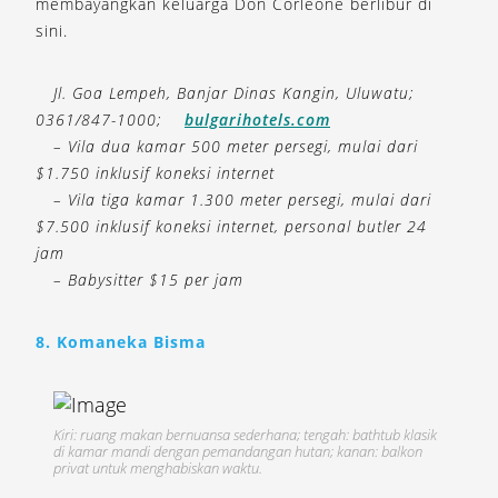
membayangkan keluarga Don Corleone berlibur di
sini.
Jl. Goa Lempeh, Banjar Dinas Kangin, Uluwatu;
0361/847-1000;
bulgarihotels.com
– Vila dua kamar 500 meter persegi, mulai dari
$1.750 inklusif koneksi internet
– Vila tiga kamar 1.300 meter persegi, mulai dari
$7.500 inklusif koneksi internet, personal butler 24
jam
– Babysitter $15 per jam
8. Komaneka Bisma
Kiri: ruang makan bernuansa sederhana; tengah: bathtub klasik
di kamar mandi dengan pemandangan hutan; kanan: balkon
privat untuk menghabiskan waktu.