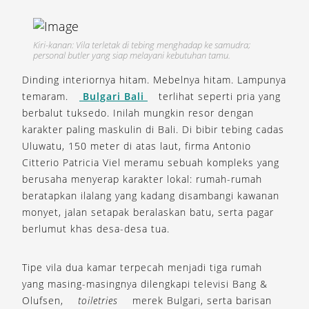
Kiri-kanan: Vila terletak di tebing menghadap ke samudra;
personal butler yang siap melayani kebutuhan tamu.
Dinding interiornya hitam. Mebelnya hitam. Lampunya
temaram.
Bulgari Bali
terlihat seperti pria yang
berbalut tuksedo. Inilah mungkin resor dengan
karakter paling maskulin di Bali. Di bibir tebing cadas
Uluwatu, 150 meter di atas laut, firma Antonio
Citterio Patricia Viel meramu sebuah kompleks yang
berusaha menyerap karakter lokal: rumah-rumah
beratapkan ilalang yang kadang disambangi kawanan
monyet, jalan setapak beralaskan batu, serta pagar
berlumut khas desa-desa tua.
Tipe vila dua kamar terpecah menjadi tiga rumah
yang masing-masingnya dilengkapi televisi Bang &
Olufsen,
toiletries
merek Bulgari, serta barisan