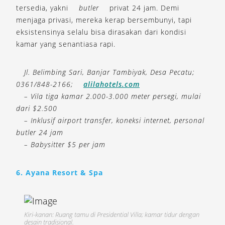
tersedia, yakni
butler
privat 24 jam. Demi
menjaga privasi, mereka kerap bersembunyi, tapi
eksistensinya selalu bisa dirasakan dari kondisi
kamar yang senantiasa rapi.
Jl. Belimbing Sari, Banjar Tambiyak, Desa Pecatu;
0361/848-2166;
alilahotels.com
– Vila tiga kamar 2.000-3.000 meter persegi, mulai
dari $2.500
– Inklusif airport transfer, koneksi internet, personal
butler 24 jam
– Babysitter $5 per jam
6. Ayana Resort & Spa
Kiri-kanan: Ruang tamu di Presidential Villa; kamar tidur dengan
desain tradisional.