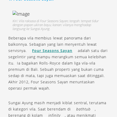
Kiri: Vila raksasa di Four Seasons Sayan; tengah: tempat tidur
dengan papan ukiran bayu; kanan: vilanya menghadap
langsung ke Sungai Ayung.
Beberapa vila membius lewat panorama dari
balkonnya. Sebagian yang lain menyentuh lewat
servisnya.
Four Seasons Sayan
adalah satu dari
segelintir yang mampu merangkum semua kelebihan
itu. Ia bagaikan Rolls-Royce dalam liga vila-vila
premium di Bali. Sebuah properti yang bukan cuma
sedap di mata, tapi juga memuaskan saat ditinggali.
Akhir 2012, Four Seasons Sayan menuntaskan
operasi permak wajah.
Sungai Ayung masih menjadi kiblat sentral, terutama
di kategori vila. Saat berendam di
bathtub
,
berenang di kolam
infinity
, atau menikmati