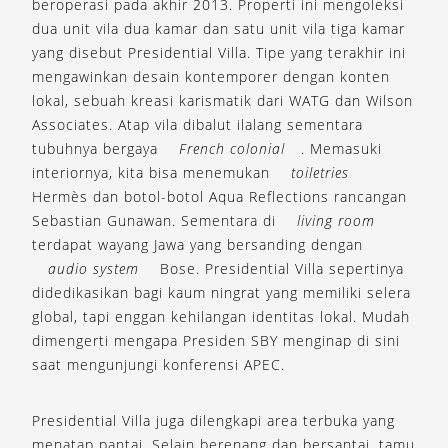
beroperasi pada akhir 2013. Properti ini mengoleksi
dua unit vila dua kamar dan satu unit vila tiga kamar
yang disebut Presidential Villa. Tipe yang terakhir ini
mengawinkan desain kontemporer dengan konten
lokal, sebuah kreasi karismatik dari WATG dan Wilson
Associates. Atap vila dibalut ilalang sementara
tubuhnya bergaya
French colonial
. Memasuki
interiornya, kita bisa menemukan
toiletries
Hermès dan botol-botol Aqua Reflections rancangan
Sebastian Gunawan. Sementara di
living room
terdapat wayang Jawa yang bersanding dengan
audio system
Bose. Presidential Villa sepertinya
didedikasikan bagi kaum ningrat yang memiliki selera
global, tapi enggan kehilangan identitas lokal. Mudah
dimengerti mengapa Presiden SBY menginap di sini
saat mengunjungi konferensi APEC.
Presidential Villa juga dilengkapi area terbuka yang
menatap pantai. Selain berenang dan bersantai, tamu