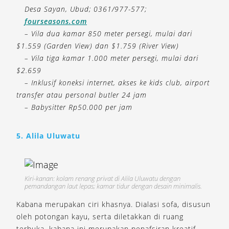
Desa Sayan, Ubud; 0361/977-577;
fourseasons.com
– Vila dua kamar 850 meter persegi, mulai dari
$1.559 (Garden View) dan $1.759 (River View)
– Vila tiga kamar 1.000 meter persegi, mulai dari
$2.659
– Inklusif koneksi internet, akses ke kids club, airport
transfer atau personal butler 24 jam
– Babysitter Rp50.000 per jam
5. Alila Uluwatu
Kiri-kanan: kolam renang privat di Alila Uluwatu dengan
pemandangan laut lepas; kamar tidur dengan desain minimalis.
Kabana merupakan ciri khasnya. Dialasi sofa, disusun
oleh potongan kayu, serta diletakkan di ruang
terbuka, kabana ini merupakan penafsiran kreatif