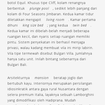
botol Equil. Khusus tipe Cliff, kolam renangnya
berbentuk
plunge pool
, sedikit lebih panjang dari
kolam di Four Seasons Jimbaran. Kedua kamar tidur
diletakkan mengapit
living room
. Kamar pertama
dihuni
king size bed
; yang kedua
twin bed
.
Kedua kamar ini dibelah-belah menjadi beberapa
ruangan kecil, dan nyaris setiap ruangan memiliki
pintu. Sistem penyekatan ini berhasil menjaga
privasi, walau kadang membuat vila ini mirip labirin.
Vila tipe termewah disebut Bulgari Villa. Jumlahnya
hanya satu unit. Inilah bintang sebenarnya dari
Bulgari Bali.
Arsitekturnya
mansion
beratap joglo dan
bertubuh kayu. Interiornya merupakan persilangan
idiosinkratik antara gaya rural Nusantara dengan
selera premium Italia, layaknya sebuah Lamborghini
yang dimodifikasi oleh Hadiprana. Mudah