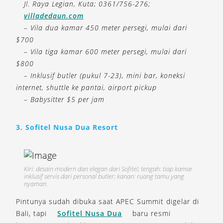
Jl. Raya Legian, Kuta; 0361/756-276;
villadedaun.com
– Vila dua kamar 450 meter persegi, mulai dari
$700
– Vila tiga kamar 600 meter persegi, mulai dari
$800
– Inklusif butler (pukul 7-23), mini bar, koneksi
internet, shuttle ke pantai, airport pickup
– Babysitter $5 per jam
3. Sofitel Nusa Dua Resort
Kiri: desain modern dan elegan dari Sofitel; tengah: tiap kamar
inklusif servis dari personal butler; kanan: ruang tamu yang
nyaman.
Pintunya sudah dibuka saat APEC Summit digelar di
Bali, tapi
Sofitel Nusa Dua
baru resmi