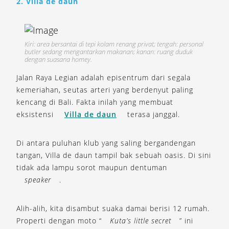
2. Villa de daun
Kiri: area bersantai di tepi kolam renang privat; tengah: personal
butler sedang mengantarkan makanan; kanan: ruang duduk
dengan suasana homey.
Jalan Raya Legian adalah episentrum dari segala
kemeriahan, seutas arteri yang berdenyut paling
kencang di Bali. Fakta inilah yang membuat
eksistensi
Villa de daun
terasa janggal.
Di antara puluhan klub yang saling bergandengan
tangan, Villa de daun tampil bak sebuah oasis. Di sini
tidak ada lampu sorot maupun dentuman
speaker
.
Alih-alih, kita disambut suaka damai berisi 12 rumah.
Properti dengan moto “
Kuta’s little secret
” ini