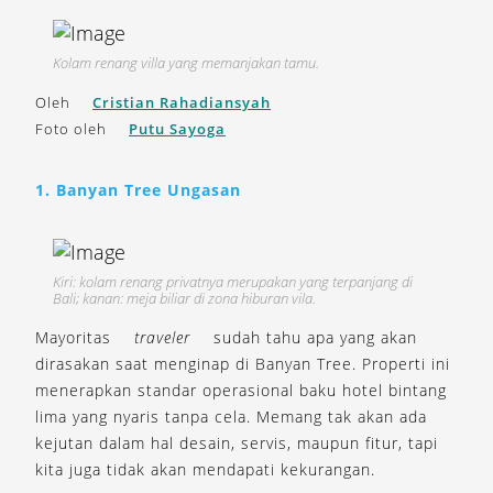
Kolam renang villa yang memanjakan tamu.
Oleh
Cristian Rahadiansyah
Foto oleh
Putu Sayoga
1. Banyan Tree Ungasan
Kiri: kolam renang privatnya merupakan yang terpanjang di
Bali; kanan: meja biliar di zona hiburan vila.
Mayoritas
traveler
sudah tahu apa yang akan
dirasakan saat menginap di Banyan Tree. Properti ini
menerapkan standar operasional baku hotel bintang
lima yang nyaris tanpa cela. Memang tak akan ada
kejutan dalam hal desain, servis, maupun fitur, tapi
kita juga tidak akan mendapati kekurangan.