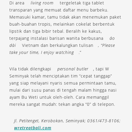
Di area
living room
tergeletak tiga tablet
transparan yang memuat daftar menu barbeku.
Memasuki kamar, tamu tidak akan menemukan paket
buah-buahan tropis, melainkan cokelat berbentuk
lipstik dan tiga bibir tebal. Beralih ke kakus,
terpajang instalasi barisan wanita berbusana
áo
dài
Vietnam dan berkalungkan tulisan
, “Please
take your time, I enjoy watching
.”
Vila tidak dilengkapi
personal butler
, tapi W
Seminyak telah menciptakan tim “cepat tanggap”
yang siap melayani nyaris semua permintaan tamu,
mulai dari susu panas di tengah malam hingga nasi
ayam Bu Weti untuk oleh-oleh. Cara memanggil
mereka sangat mudah: tekan angka “0” di telepon.
Jl. Petitenget, Kerobokan, Seminyak; 0361/473-8106;
wretreatbali.com