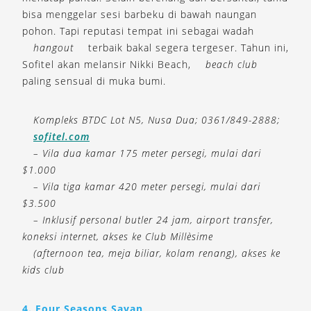
bisa menggelar sesi barbeku di bawah naungan
pohon. Tapi reputasi tempat ini sebagai wadah
hangout
terbaik bakal segera tergeser. Tahun ini,
Sofitel akan melansir Nikki Beach,
beach club
paling sensual di muka bumi.
Kompleks BTDC Lot N5, Nusa Dua; 0361/849-2888;
sofitel.com
– Vila dua kamar 175 meter persegi, mulai dari
$1.000
– Vila tiga kamar 420 meter persegi, mulai dari
$3.500
– Inklusif personal butler 24 jam, airport transfer,
koneksi internet, akses ke Club Millèsime
(afternoon tea, meja biliar, kolam renang), akses ke
kids club
4. Four Seasons Sayan