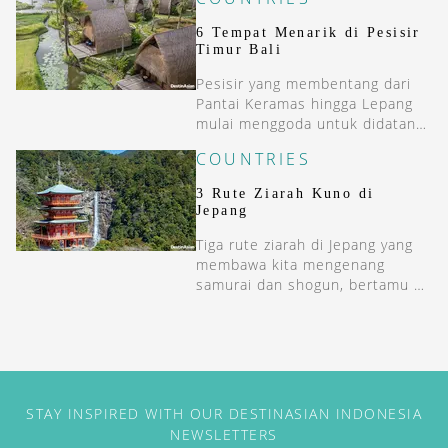
6 Tempat Menarik di Pesisir
Timur Bali
Pesisir yang membentang dari
Pantai Keramas hingga Lepang
mulai menggoda untuk didatangi
kembali.
COUNTRIES
3 Rute Ziarah Kuno di
Jepang
Tiga rute ziarah di Jepang yang
membawa kita mengenang
samurai dan shogun, bertamu ke
kuil dan ryokan, serta menyelami
alam dan batin.
STAY INSPIRED WITH OUR DESTINASIAN INDONESIA
NEWSLETTERS