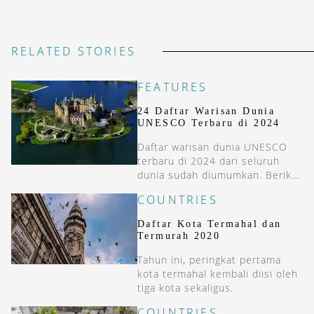
RELATED STORIES
FEATURES
24 Daftar Warisan Dunia
UNESCO Terbaru di 2024
Daftar warisan dunia UNESCO
terbaru di 2024 dari seluruh
dunia sudah diumumkan. Berikut
daftar lengkap dan lokasinya.
COUNTRIES
Daftar Kota Termahal dan
Termurah 2020
Tahun ini, peringkat pertama
kota termahal kembali diisi oleh
tiga kota sekaligus.
COUNTRIES