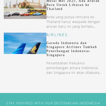
Mulai Mei 2025, Ada Aturan
Baru Untuk Liburan ke
Thailand
Anda yang punya rencana ke
Thailand harus waspada dengan
aturan baru ini yang berlaku
pada 1 Mei 2025 mendatang.
AIRLINES
Garuda Indonesia dan
Singapore Airlines Tambah
Penerbangan Indonesia-
Singapura
Penambahan frekuensi
penerbangan antara Indonesia
dan Singapura ini akan dilakukan
secara bertahap di kuartal 4 di
2024.
STAY INSPIRED WITH OUR DESTINASIAN INDONESIA