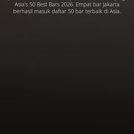
terbarunya, inovasi untuk Asia Pasifik dan rencana
keluarga kecilnya. Beberapa tempat menyimpan
pegunungan, panorama lembah hijau, dan
Asia’s 50 Best Bars 2026. Empat bar Jakarta
dan gaya hidup yang terus berkembang di
berhasil masuk daftar 50 bar terbaik di Asia.
pelayanan khas hotel bintang lima.
kenangan personal yang melekat.
besar lainnya.
Tangerang.